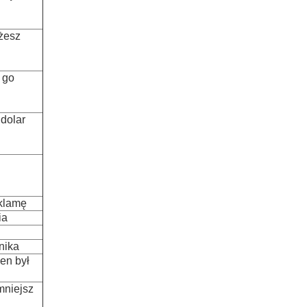
żesz
 go
 dolar
eklamę
ia
nika
en był
mniejsz