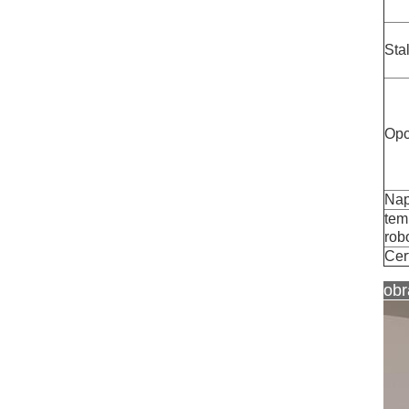
Sta
Opc
Nap
tem
rob
Cert
obr