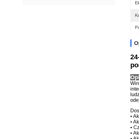
E
Ko
Po
O
24
po
Op
Wi
int
lud
ode
Dos
• Ak
• A
• C
• A
• A