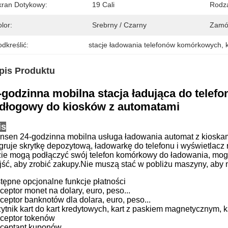
kran Dotykowy:
19 Cali
Rodza
lor:
Srebrny / Czarny
Zamó
dkreślić:
stacje ładowania telefonów komórkowych
, 
pis Produktu
-godzinna mobilna stacja ładująca do tele
dłogowy do kiosków z automatami
is
nnsen
24-godzinna mobilna usługa ładowania automat z kioska
egruje skrytkę depozytową, ładowarkę do telefonu i wyświetlacz
zie mogą podłączyć swój telefon komórkowy do ładowania, mogą
jść, aby zrobić zakupy.Nie muszą stać w pobliżu maszyny, aby
tępne opcjonalne funkcje płatności
ceptor monet na dolary, euro, peso...
kceptor banknotów dla dolara, euro, peso...
zytnik kart do kart kredytowych, kart z paskiem magnetycznym, k
kceptor tokenów
kceptant kuponów