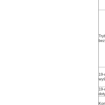
Tryb
bez
19-
wyś
19-
dot
Kom