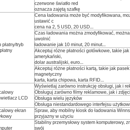
czerwone światło red
oznacza zajętą ​​szafkę
Cena ładowania może być modyfikowana, mo
ustawić c
cena na 2, 5 USD, 20 USD...
Czas ładowania można zmodyfikować, można
uwolnić
 płatny/tryb
ładowanie jak 10 minut, 20 minut...
płatny
Akceptuj różne płatności gotówkowe, takie jak
amerykański,
dolar australijski, euro...
Akceptuj różne płatności kartą, takie jak pasek
magnetyczny
karta, karta chipowa, karta RFID...
Wyświetlaj zarówno instrukcję obsługi, jak i r
calowy
Obsługuj zarówno filmy reklamowe, jak i zdjęc
wietlacz LCD
Obsługa wielu języków
Obsługa niestandardowego interfejsu użytkow
calowy ekran
Spraw, aby mobilny kiosk do ładowania Winns
ykowy
przyjazny w użyciu
Stabilny przemysłowy system komputerowy, z
puter
swój