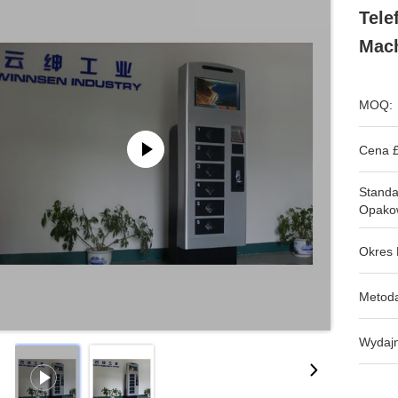
Tele
Mach
MOQ:
Cena £
Stand
Opako
Okres 
Metoda
Wydajn