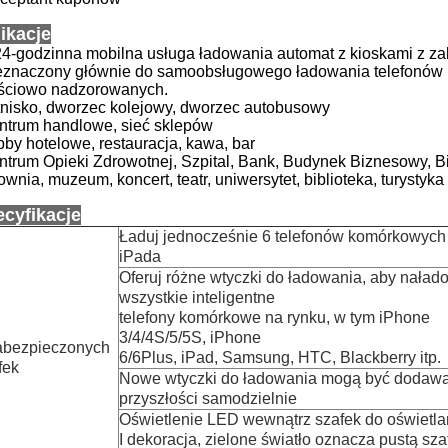
ikacje
24-godzinna mobilna usługa ładowania automat z kioskami z z
eznaczony głównie do samoobsługowego ładowania telefonów
ściowo nadzorowanych.
tnisko, dworzec kolejowy, dworzec autobusowy
ntrum handlowe, sieć sklepów
by hotelowe, restauracja, kawa, bar
ntrum Opieki Zdrowotnej, Szpital, Bank, Budynek Biznesowy, B
ownia, muzeum, koncert, teatr, uniwersytet, biblioteka, turystyka
cyfikacje
Ładuj jednocześnie 6 telefonów komórkowych
iPada
Oferuj różne wtyczki do ładowania, aby nała
wszystkie inteligentne
telefony komórkowe na rynku, w tym iPhone
3/4/4S/5/5S, iPhone
abezpieczonych
6/6Plus, iPad, Samsung, HTC, Blackberry itp.
fek
Nowe wtyczki do ładowania mogą być dodaw
przyszłości samodzielnie
Oświetlenie LED wewnątrz szafek do oświetla
I dekoracja, zielone światło oznacza pustą sza