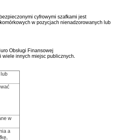
abezpieczonymi cyfrowymi szafkami
jest
 komórkowych w pozycjach nienadzorowanych lub
iuro Obsługi Finansowej
 i wiele innych miejsc publicznych.
 lub
dować
ane w
nia a
fkę,