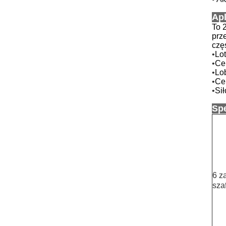
Apl
To
prz
czę
•
Lo
•
Ce
•
Lob
•
Ce
•
Sił
Spe
6 z
sza