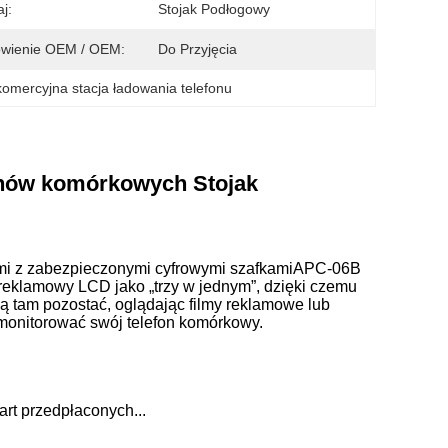
j:
Stojak Podłogowy
wienie OEM / OEM:
Do Przyjęcia
komercyjna stacja ładowania telefonu
fonów komórkowych Stojak
mi z zabezpieczonymi cyfrowymi szafkami
APC-06B
 reklamowy LCD jako „trzy w jednym”, dzięki czemu
 tam pozostać, oglądając filmy reklamowe lub
 monitorować swój telefon komórkowy.
art przedpłaconych...