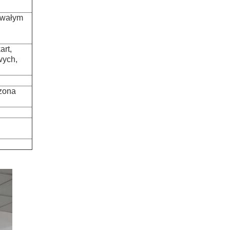
trwałym
art,
wych,
czona