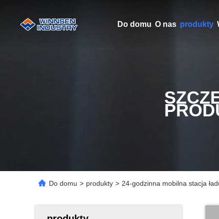
Do domu
O nas
produkty
SZCZ
PROD
Do domu
>
produkty
>
24-godzinna mobilna stacja ła
produkty