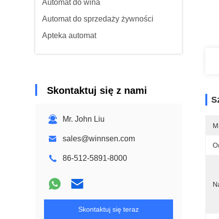
Automat do wina
Automat do sprzedaży żywności
Apteka automat
Skontaktuj się z nami
S
Mr. John Liu
M
sales@winnsen.com
O
86-512-5891-8000
N
Skontaktuj się teraz