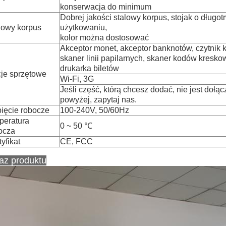
konserwacja do minimum
Dobrej jakości stalowy korpus, stojak o długo
lowy korpus
użytkowaniu,
kolor można dostosować
Akceptor monet, akceptor banknotów, czytnik k
skaner linii papilarnych, skaner kodów kresko
drukarka biletów
je sprzętowe
Wi-Fi, 3G
Jeśli część, którą chcesz dodać, nie jest dołą
powyżej, zapytaj nas.
ięcie robocze
100-240V, 50/60Hz
peratura
0 ~ 50 ℃
ocza
yfikat
CE, FCC
az produktu