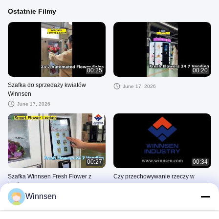
Ostatnie Filmy
00:25
00:20
Szafka do sprzedaży kwiatów
June 17, 2026
Winnsen
June 17, 2026
00:27
00:34
Szafka Winnsen Fresh Flower z
Czy przechowywanie rzeczy w
lodówką i nawilżaczem
skrytce depozytowej jest
bezpieczne?
Winnsen
June 17, 2026
August 22, 2025
Cell Phone Charging Stations