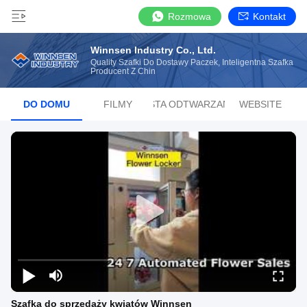
Rozmowa
Kontakt
Winnsen Industry Co., Ltd.
Quality Szafki Do Dostawy Paczek, Inteligentna Szafka
Producent Z Chin
DO DOMU
FILMY
LISTA ODTWARZANIA
WEBSITE
Szafka do sprzedaży kwiatów Winnsen