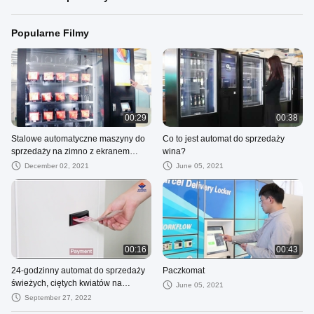
Popularne Filmy
00:29
00:38
Stalowe automatyczne maszyny do
Co to jest automat do sprzedaży
sprzedaży na zimno z ekranem
wina?
dotykowym
December 02, 2021
June 05, 2021
00:16
00:43
24-godzinny automat do sprzedaży
Paczkomat
świeżych, ciętych kwiatów na
June 05, 2021
zewnątrz dla kwiaciarni, bukietów
September 27, 2022