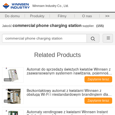
Winnsen Industry Co., Ltd.
Do domu
Produkty
Filmy
O nas
>>
commercial phone charging station
Jakość
supplier.
(155)
Related Products
Automat do sprzedaży świeżych kwiatów Winnsen z
zaawansowanym systemem nawilżania, pojemnością
24 bukietów i ekranem dotykowym LCD 19 cali
Zapytanie teraz
Bezkontaktowy automat z kwiatami Winnsen z
obsługą Wi-Fi i niestandardowym brandingiem dla
łatwej samoobsługi
Zapytanie teraz
Automaty vendingowe z kwiatami Winnsen Instant