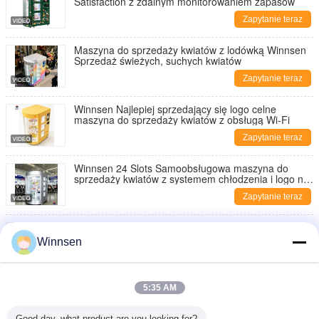
Satisfaction z zdalnym monitorowaniem zapasów
Zapytanie teraz
Maszyna do sprzedaży kwiatów z lodówką Winnsen
Sprzedaż świeżych, suchych kwiatów
Zapytanie teraz
Winnsen Najlepiej sprzedający się logo celne
maszyna do sprzedaży kwiatów z obsługą Wi-Fi
Zapytanie teraz
Winnsen 24 Slots Samoobsługowa maszyna do
sprzedaży kwiatów z systemem chłodzenia i logo na
zamówienie
Zapytanie teraz
Inteligentna 10 drzwiowa szafka do sprzedaży
kwiatów z 19 cali LCD i systemem chłodzenia do
Winnsen
użytku na zewnątrz
Zapytanie teraz
10-drzwiowa komercyjna szafka sprzedająca kwiaty
5:35 AM
Winnsen z chłodzeniem i integracją API
Zapytanie teraz
Good day, what product are you looking for?