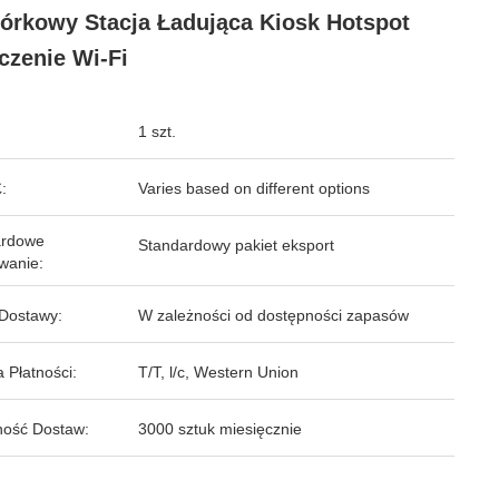
rkowy Stacja Ładująca Kiosk Hotspot
czenie Wi-Fi
1 szt.
:
Varies based on different options
ardowe
Standardowy pakiet eksport
wanie:
Dostawy:
W zależności od dostępności zapasów
 Płatności:
T/T, l/c, Western Union
ość Dostaw:
3000 sztuk miesięcznie