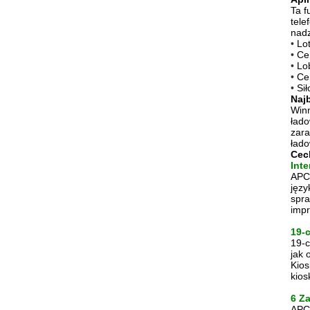
Ta
f
tel
nadz
•
Lo
•
Ce
•
Lo
•
Ce
•
Sił
Naj
Winn
łado
zara
łado
Cec
Inte
APC-
języ
spra
impr
19-
19-c
jak
Kios
kios
6 Z
APC-