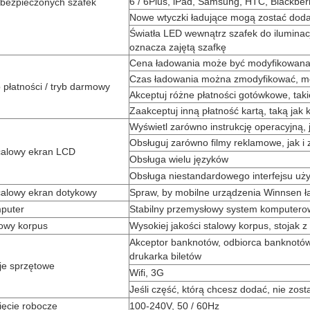
6 / 6Plus, iPad, Samsung, HTC, Blackberr
abezpieczonych szafek
Nowe wtyczki ładujące mogą zostać doda
Światła LED wewnątrz szafek do iluminacji
oznacza zajętą ​​szafkę
Cena ładowania może być modyfikowana,
Czas ładowania można zmodyfikować, moż
 płatności / tryb darmowy
Akceptuj różne płatności gotówkowe, takie 
Zaakceptuj inną płatność kartą, taką jak 
Wyświetl zarówno instrukcję operacyjną, 
Obsługuj zarówno filmy reklamowe, jak i 
calowy ekran LCD
Obsługa wielu języków
Obsługa niestandardowego interfejsu uż
calowy ekran dotykowy
Spraw, by mobilne urządzenia Winnsen ła
puter
Stabilny przemysłowy system komputero
lowy korpus
Wysokiej jakości stalowy korpus, stojak
Akceptor banknotów, odbiorca banknotów, 
drukarka biletów
je sprzętowe
Wifi, 3G
Jeśli część, którą chcesz dodać, nie zos
ięcie robocze
100-240V, 50 / 60Hz