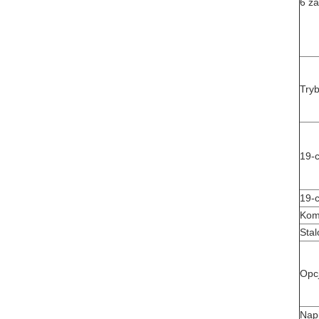
6 z
Tryb
19-
19-
Kom
Sta
Opc
Nap