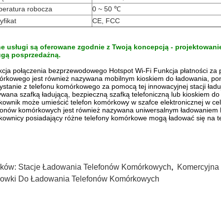
peratura robocza
0 ~ 50 ℃
yfikat
CE, FCC
ne usługi są oferowane zgodnie z Twoją koncepcją - projektowan
ugą posprzedażną.
cja połączenia bezprzewodowego Hotspot Wi-Fi Funkcja płatności za 
órkowego
jest również nazywana mobilnym kioskiem do ładowania, po
ystanie z telefonu komórkowego za pomocą tej innowacyjnej stacji ładu
wana szafką ładującą, bezpieczną szafką telefoniczną lub kioskiem d
kownik może umieścić telefon komórkowy w szafce elektronicznej w ce
fonów komórkowych jest również nazywana uniwersalnym ładowaniem ki
kownicy posiadający różne telefony komórkowe mogą ładować się na tej 
ków:
Stacje Ładowania Telefonów Komórkowych
,
Komercyjna 
owki Do Ładowania Telefonów Komórkowych