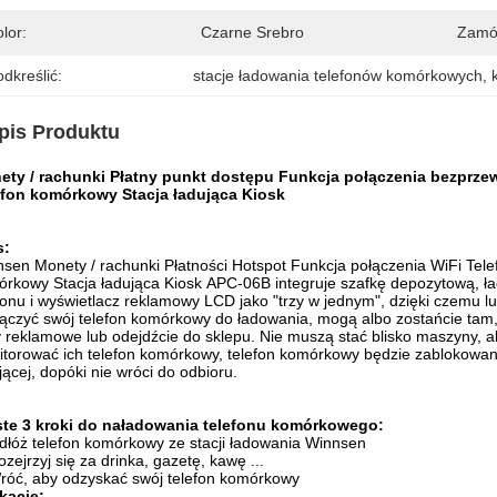
lor:
Czarne Srebro
Zamó
dkreślić:
stacje ładowania telefonów komórkowych
, 
pis Produktu
ety / rachunki Płatny punkt dostępu Funkcja połączenia bezpr
efon komórkowy Stacja ładująca Kiosk
s:
nsen
Monety / rachunki Płatności Hotspot Funkcja połączenia WiFi Tele
rkowy Stacja ładująca Kiosk
APC-06B integruje szafkę depozytową, ł
fonu i wyświetlacz reklamowy LCD jako "trzy w jednym", dzięki czemu 
ączyć swój telefon komórkowy do ładowania, mogą albo zostańcie tam,
y reklamowe lub odejdźcie do sklepu.
Nie muszą stać blisko maszyny, a
torować ich telefon komórkowy, telefon komórkowy będzie zablokowany
jącej, dopóki nie wróci do odbioru.
ste 3 kroki do naładowania telefonu komórkowego:
dłóż telefon komórkowy ze stacji ładowania Winnsen
ozejrzyj się za drinka, gazetę, kawę ...
róć, aby odzyskać swój telefon komórkowy
kacje: