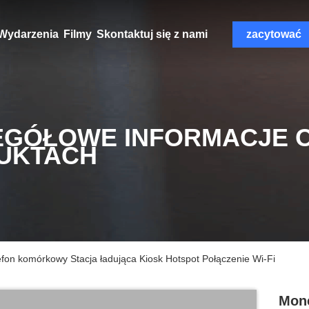
Wydarzenia
Filmy
Skontaktuj się z nami
zacytować
EGÓŁOWE INFORMACJE 
UKTACH
efon komórkowy Stacja ładująca Kiosk Hotspot Połączenie Wi-Fi
Mone