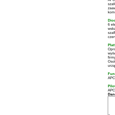
szaf
zaaw
kom
Dio
6 el
wska
szaf
czer
Pla
Opró
wyśw
firm
Osob
urzą
Fun
APC-
Pilo
APC-
Dan