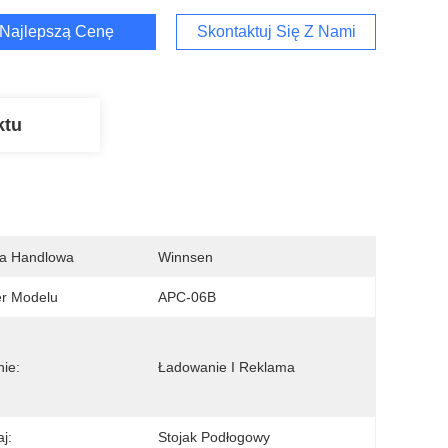
Najlepszą Cenę
Skontaktuj Się Z Nami
ktu
a Handlowa
Winnsen
r Modelu
APC-06B
ie:
Ładowanie I Reklama
j:
Stojak Podłogowy