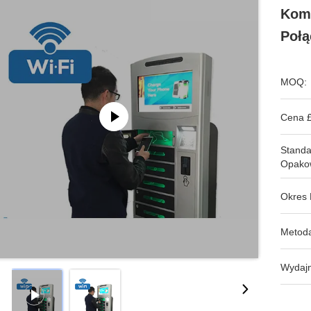
Komó
Połą
MOQ:
Cena £
Stand
Opako
Okres 
Metoda
Wydajn