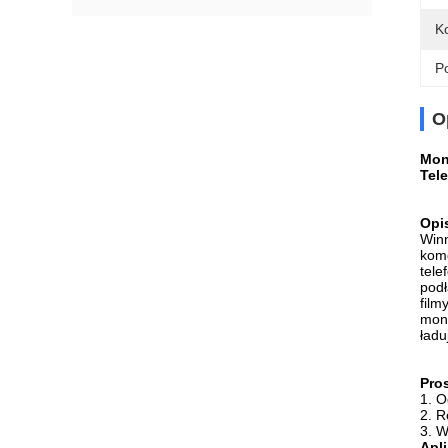
Ko
Po
O
Mon
Tel
Opi
Win
komó
tele
podł
film
moni
ładu
Pro
1. O
2. R
3. W
Apli