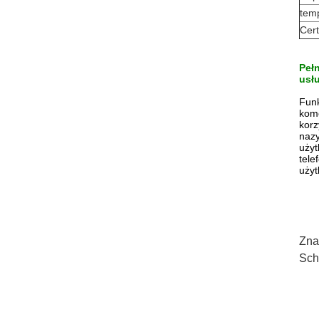
tem
Cert
Peł
usł
Funk
kom
korz
nazy
użyt
tele
użyt
Zna
Sch