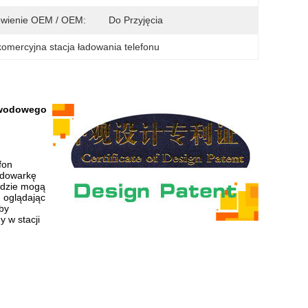
wienie OEM / OEM:
Do Przyjęcia
komercyjna stacja ładowania telefonu
zewodowego
fon
adowarkę
ludzie mogą
 oglądając
by
 w stacji