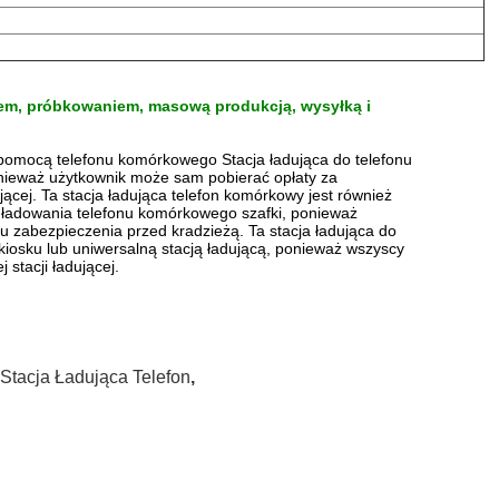
iem, próbkowaniem, masową produkcją, wysyłką i
pomocą telefonu komórkowego Stacja ładująca do telefonu
nieważ użytkownik może sam pobierać opłaty za
jącej.
Ta stacja ładująca telefon komórkowy jest również
o ładowania telefonu komórkowego szafki, ponieważ
lu zabezpieczenia przed kradzieżą.
Ta stacja ładująca do
osku lub uniwersalną stacją ładującą, ponieważ wszyscy
stacji ładującej.
Stacja Ładująca Telefon
,