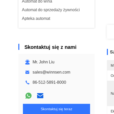
Automat do wina
Automat do sprzedaży żywności
Apteka automat
Skontaktuj się z nami
S
Mr. John Liu
M
sales@winnsen.com
O
86-512-5891-8000
N
Skontaktuj się teraz
E