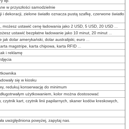
y itp.
ne w przyszłości samodzielnie
 i dekoracji, zielone światło oznacza pustą szafkę, czerwone światło
 możesz ustawić cenę ładowania jako 2 USD, 5 USD, 20 USD ...
esz ustawić bezpłatne ładowanie jako 10 minut, 20 minut ...
jak dolar amerykański, dolar australijski, euro ...
karta magstripe, karta chipowa, karta RFID ...
jak i reklamę
zdjęcia
ytkownika
dowały się w kiosku
wy, redukuj konserwację do minimum
 z długotrwałym użytkowaniem, kolor można dostosować
czytnik kart, czytnik linii papilarnych, skaner kodów kreskowych,
tała uwzględniona powyżej, zapytaj nas.