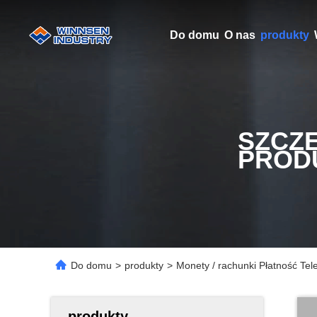
Do domu
O nas
produkty
SZCZ
PROD
Do domu
>
produkty
>
Monety / rachunki Płatność Tel
produkty