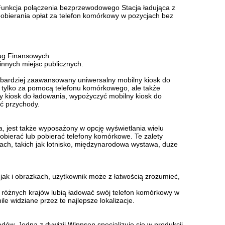
Funkcja połączenia bezprzewodowego Stacja ładująca z
bierania opłat za telefon komórkowy w pozycjach bez
ług Finansowych
e innych miejsc publicznych.
 najbardziej zaawansowany uniwersalny mobilny kiosk do
tylko za pomocą telefonu komórkowego, ale także
 kiosk do ładowania, wypożyczyć mobilny kiosk do
ć przychody.
a, jest także wyposażony w opcję wyświetlania wielu
obierać lub pobierać telefony komórkowe.
Te zalety
jach, takich jak lotnisko, międzynarodowa wystawa, duże
jak i obrazkach, użytkownik może z łatwością zrozumieć,
 z różnych krajów lubią ładować swój telefon komórkowy w
e widziane przez te najlepsze lokalizacje.
adów.
Jedna z dywizji Winnsen specjalizuje się w produkcji