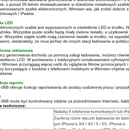
ek, z ponad 20-letnim doświadczeniem w dziedzinie metalowych szafek
ansowanych szafek elektronicznych, Winnsen wie, jak zrobić dobrze z
órkowych / iPadów.
da LED
ektronicznych szafek jest wyposażonych w oświetlenie LED w środku.
N
źnika.
Wszystkie puste szafki będą miały zielone światło, a użytkownik
ki.
Wszystkie zajęte szafki mają czerwone światło w środku, na wypade
wono, wiedziałoby, że musi jechać do innych stacji ładowania w pobliż
tforma reklamowa
cz generowania dochodu za pomocą usługi ładowania, możesz równie
ietlaczu LCD.
W porównaniu z tradycyjnymi oznakowaniami cyfrowymi 
y Winnsen przyciągają więcej osób do oglądania filmów promocyjnych 
y korzystające z kiosków z telefonami mobilnymi w Winnsen chętnie 
dzenie.
kcja raportu
06B oferuje funkcję raportowania do analizy codziennej pracy i przysz
t
06B może być kontrolowany zdalnie za pośrednictwem Internetu, kabl
e techniczne:
Naładuj 6 telefonów komórkowych lub i
Zaoferuj różne wtyczki ładowania do ład
tym iPhone'a 3/4 / 4S / 5 / 5S, iPhone'a