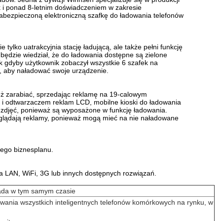
 i ponad 8-letnim doświadczeniem w zakresie
abezpieczoną elektroniczną szafkę do ładowania telefonów
ie tylko uatrakcyjnia stację ładującą, ale także pełni funkcję
 będzie wiedział, że do ładowania dostępne są zielone
k gdyby użytkownik zobaczył wszystkie 6 szafek na
u, aby naładować swoje urządzenie.
ż zarabiać, sprzedając reklamę na 19-calowym
i odtwarzaczem reklam LCD, mobilne kioski do ładowania
i zdjęć, ponieważ są wyposażone w funkcję ładowania.
oglądają reklamy, ponieważ mogą mieć na nie naładowane
łego biznesplanu.
a LAN, WiFi, 3G lub innych dostępnych rozwiązań.
Pada w tym samym czasie
owania wszystkich inteligentnych telefonów komórkowych na rynku, w