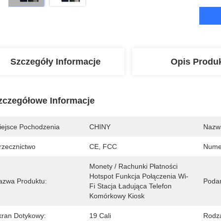
Szczegóły Informacje
Opis Produ
zczegółowe Informacje
iejsce Pochodzenia
CHINY
Nazw
rzecznictwo
CE, FCC
Nume
Monety / Rachunki Płatności 
Hotspot Funkcja Połączenia Wi-
azwa Produktu:
Podan
Fi Stacja Ładująca Telefon 
Komórkowy Kiosk
kran Dotykowy:
19 Cali
Rodza