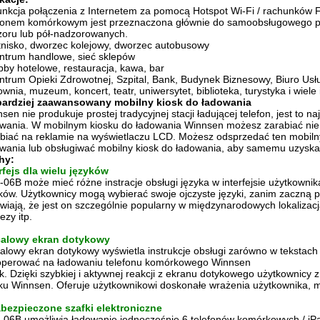
unkcja połączenia z Internetem za pomocą Hotspot Wi-Fi / rachunków 
efonem komórkowym
jest przeznaczona głównie do samoobsługowego po
oru lub pół-nadzorowanych.
tnisko, dworzec kolejowy, dworzec autobusowy
ntrum handlowe, sieć sklepów
bby hotelowe, restauracja, kawa, bar
ntrum Opieki Zdrowotnej, Szpital, Bank, Budynek Biznesowy, Biuro Us
ownia, muzeum, koncert, teatr, uniwersytet, biblioteka, turystyka i wiel
bardziej zaawansowany mobilny kiosk do ładowania
sen nie produkuje prostej tradycyjnej stacji ładującej telefon, jest to
wania.
W mobilnym kiosku do ładowania Winnsen możesz zarabiać nie 
biać na reklamie na wyświetlaczu LCD.
Możesz odsprzedać ten mobilny
wania lub obsługiwać mobilny kiosk do ładowania, aby samemu uzyska
hy:
rfejs dla wielu języków
06B może mieć różne instracje obsługi języka w interfejsie użytkownik
ków.
Użytkownicy mogą wybierać swoje ojczyste języki, zanim zaczną p
wiają, że jest on szczególnie popularny w międzynarodowych lokalizac
ezy itp.
calowy ekran dotykowy
alowy ekran dotykowy wyświetla instrukcje obsługi zarówno w tekstach 
 operować na ładowaniu telefonu komórkowego Winnsen
k.
Dzięki szybkiej i aktywnej reakcji z ekranu dotykowego użytkownicy
ku Winnsen.
Oferuje użytkownikowi doskonałe wrażenia użytkownika, mil
abezpieczone szafki elektroniczne
06B umożliwia ładowanie jednocześnie 6 telefonów komórkowych / iP