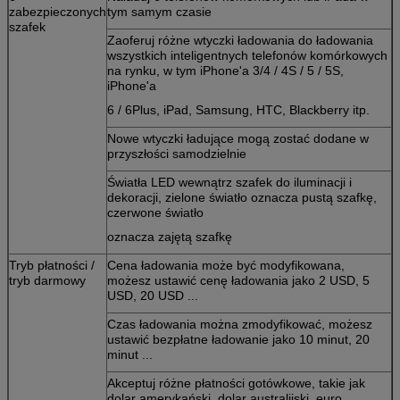
zabezpieczonych
tym samym czasie
szafek
Zaoferuj różne wtyczki ładowania do ładowania
wszystkich inteligentnych telefonów komórkowych
na rynku, w tym iPhone'a 3/4 / 4S / 5 / 5S,
iPhone'a
6 / 6Plus, iPad, Samsung, HTC, Blackberry itp.
Nowe wtyczki ładujące mogą zostać dodane w
przyszłości samodzielnie
Światła LED wewnątrz szafek do iluminacji i
dekoracji, zielone światło oznacza pustą szafkę,
czerwone światło
oznacza zajętą ​​szafkę
Tryb płatności /
Cena ładowania może być modyfikowana,
tryb darmowy
możesz ustawić cenę ładowania jako 2 USD, 5
USD, 20 USD ...
Czas ładowania można zmodyfikować, możesz
ustawić bezpłatne ładowanie jako 10 minut, 20
minut ...
Akceptuj różne płatności gotówkowe, takie jak
dolar amerykański, dolar australijski, euro ...