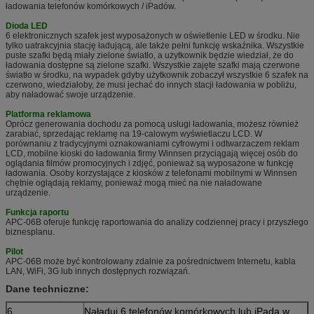
ładowania telefonów komórkowych / iPadów.
Dioda LED
6 elektronicznych szafek jest wyposażonych w oświetlenie LED w środku.
Nie
tylko uatrakcyjnia stację ładującą, ale także pełni funkcję wskaźnika.
Wszystkie
puste szafki będą miały zielone światło, a użytkownik będzie wiedział, że do
ładowania dostępne są zielone szafki.
Wszystkie zajęte szafki mają czerwone
światło w środku, na wypadek gdyby użytkownik zobaczył wszystkie 6 szafek na
czerwono, wiedziałoby, że musi jechać do innych stacji ładowania w pobliżu,
aby naładować swoje urządzenie.
Platforma reklamowa
Oprócz generowania dochodu za pomocą usługi ładowania, możesz również
zarabiać, sprzedając reklamę na 19-calowym wyświetlaczu LCD.
W
porównaniu z tradycyjnymi oznakowaniami cyfrowymi i odtwarzaczem reklam
LCD, mobilne kioski do ładowania firmy Winnsen przyciągają więcej osób do
oglądania filmów promocyjnych i zdjęć, ponieważ są wyposażone w funkcję
ładowania.
Osoby korzystające z kiosków z telefonami mobilnymi w Winnsen
chętnie oglądają reklamy, ponieważ mogą mieć na nie naładowane
urządzenie.
Funkcja raportu
APC-06B oferuje funkcję raportowania do analizy codziennej pracy i przyszłego
biznesplanu.
Pilot
APC-06B może być kontrolowany zdalnie za pośrednictwem Internetu, kabla
LAN, WiFi, 3G lub innych dostępnych rozwiązań.
Dane techniczne:
6
Naładuj 6 telefonów komórkowych lub iPada w