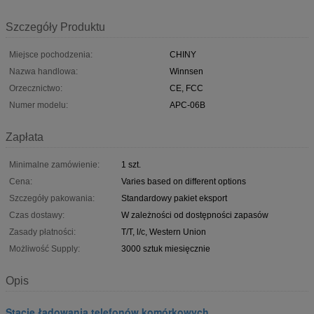
Szczegóły Produktu
Miejsce pochodzenia:
CHINY
Nazwa handlowa:
Winnsen
Orzecznictwo:
CE, FCC
Numer modelu:
APC-06B
Zapłata
Minimalne zamówienie:
1 szt.
Cena:
Varies based on different options
Szczegóły pakowania:
Standardowy pakiet eksport
Czas dostawy:
W zależności od dostępności zapasów
Zasady płatności:
T/T, l/c, Western Union
Możliwość Supply:
3000 sztuk miesięcznie
Opis
Stacje ładowania telefonów komórkowych