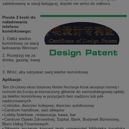
zablokowany w stacji ładującej, dopóki nie wróci do odbioru.
Proste 3 kroki do
naładowania
telefonu
komórkowego:
1. Odłóż telefon
komórkowy ze stacji
ładowania Winnsen
2. Rozejrzyj się za
drinka, gazetę, kawę
...
3. Wróć, aby odzyskać swój telefon komórkowy
Aplikacje:
Ten
19-calowy ekran dotykowy Mobile Recharge Kiosk akceptuje monety i
przeznaczony głównie do samoobsługowej opłaty
rachunki dla Europy
za telefon komórkowy w pozycjach bez nadzoru lub pół-
nadzorowanych.
Lotnisko, dworzec kolejowy, dworzec autobusowy
•
Centrum handlowe, sieć sklepów
•
Lobby hotelowe, restauracja, kawa, bar
•
Centrum Opieki Zdrowotnej, Szpital, Bank, Budynek Biznesowy,
•
Biuro Usług Finansowych
Siłownia, muzeum, koncert, teatr, uniwersytet, biblioteka, turystyka
•