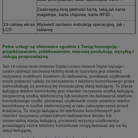
Zaakceptuj inną płatność kartą, taką jak karta
magstripe, karta chipowa, karta RFID ...
19-calowy ekran
Wyświetl zarówno instrukcję operacyjną, jak i
LCD
reklamę
Obsługuj zarówno filmy reklamowe, jak i zdjęcia
Pełne usługi są oferowane zgodnie z Twoją koncepcją -
Obsługa wielu języków
projektowaniem, próbkowaniem, masową produkcją, wysyłką i
usługą posprzedażną.
Obsługa niestandardowego interfejsu użytkownika
Ten
19-calowy ekran dotykowy Digital Lockers Network Digital Signage i
19-calowy ekran
Spraw, by mobilne urządzenia Winnsen ładowały
jest również
system zdalnego sterowania Mobilny kiosk do ładowania
dotykowy
się w kiosku
nazywany mobilnym kioskiem do ładowania, ponieważ użytkownik
może pobierać opłaty za korzystanie z telefonu komórkowego przez
Komputer
Stabilny przemysłowy system komputerowy,
samoobsługę za pomocą tej innowacyjnej stacji ładującej.
Ta stacja
redukuj konserwację do minimum
ładująca telefon komórkowy jest również nazywana szafką ładującą,
bezpieczną szafką telefoniczną lub kioskiem do ładowania telefonu
Stalowy korpus
Wysokiej jakości stalowy korpus, stojak z
komórkowego szafki, ponieważ użytkownik może umieścić telefon
długotrwałym użytkowaniem, kolor można
komórkowy w szafce elektronicznej w celu zabezpieczenia przed
dostosować
kradzieżą.
Ta stacja ładująca do telefonów komórkowych jest
również nazywana uniwersalnym ładowaniem kiosku lub
Opcje sprzętowe
Akceptor banknotów, odbiorca banknotów, czytnik
uniwersalną stacją ładującą, ponieważ wszyscy użytkownicy
kart, czytnik linii papilarnych, skaner kodów
posiadający różne telefony komórkowe mogą ładować się na tej
kreskowych, drukarka biletów
stacji ładującej.