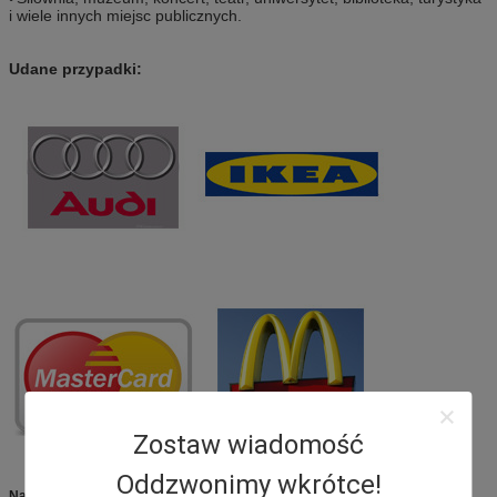
i wiele innych miejsc publicznych.
Udane przypadki:
Zostaw wiadomość
Oddzwonimy wkrótce!
Najbardziej zaawansowany mobilny kiosk do ładowania