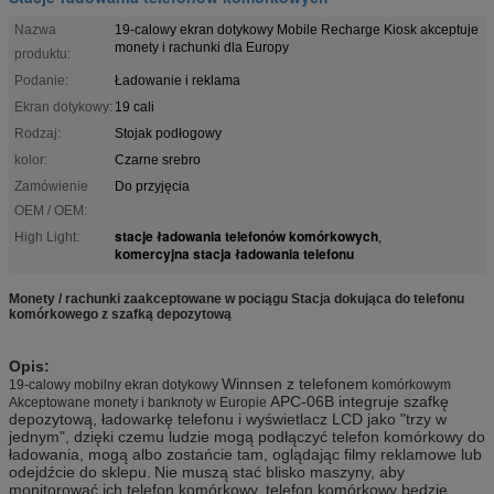
Nazwa
19-calowy ekran dotykowy Mobile Recharge Kiosk akceptuje
monety i rachunki dla Europy
produktu:
Podanie:
Ładowanie i reklama
Ekran dotykowy:
19 cali
Rodzaj:
Stojak podłogowy
kolor:
Czarne srebro
Zamówienie
Do przyjęcia
OEM / OEM:
stacje ładowania telefonów komórkowych
High Light:
,
komercyjna stacja ładowania telefonu
Monety / rachunki zaakceptowane w pociągu Stacja dokująca do telefonu
komórkowego z szafką depozytową
Opis:
Winnsen z telefonem
19-calowy mobilny ekran dotykowy
komórkowym
APC-06B integruje szafkę
Akceptowane monety i banknoty w Europie
depozytową, ładowarkę telefonu i wyświetlacz LCD jako "trzy w
jednym", dzięki czemu ludzie mogą podłączyć telefon komórkowy do
ładowania, mogą albo zostańcie tam, oglądając filmy reklamowe lub
odejdźcie do sklepu.
Nie muszą stać blisko maszyny, aby
monitorować ich telefon komórkowy, telefon komórkowy będzie