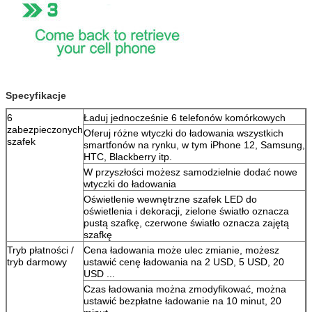
Specyfikacje
6
Ładuj jednocześnie 6 telefonów komórkowych
zabezpieczonych
Oferuj różne wtyczki do ładowania wszystkich
szafek
smartfonów na rynku, w tym iPhone 12, Samsung,
HTC, Blackberry itp.
W przyszłości możesz samodzielnie dodać nowe
wtyczki do ładowania
Oświetlenie wewnętrzne szafek LED do
oświetlenia i dekoracji, zielone światło oznacza
pustą szafkę, czerwone światło oznacza zajętą ​​
szafkę
Tryb płatności /
Cena ładowania może ulec zmianie, możesz
tryb darmowy
ustawić cenę ładowania na 2 USD, 5 USD, 20
USD ...
Czas ładowania można zmodyfikować, można
ustawić bezpłatne ładowanie na 10 minut, 20