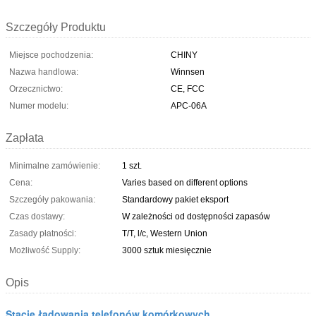
Szczegóły Produktu
Miejsce pochodzenia:
CHINY
Nazwa handlowa:
Winnsen
Orzecznictwo:
CE, FCC
Numer modelu:
APC-06A
Zapłata
Minimalne zamówienie:
1 szt.
Cena:
Varies based on different options
Szczegóły pakowania:
Standardowy pakiet eksport
Czas dostawy:
W zależności od dostępności zapasów
Zasady płatności:
T/T, l/c, Western Union
Możliwość Supply:
3000 sztuk miesięcznie
Opis
Stacje ładowania telefonów komórkowych