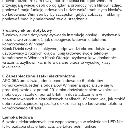
odtwarzaczem reklam LCD, mobilne kioski ładujące Winnsen
przyciągają więcej osób do oglądania promocyjnych filmów i zdjęć,
Korpus ze stali dobrej jakości, stojak z
ponieważ mają funkcję ładowania.Ludzie wokół mobilnych kiosków
długotrwałym użytkowaniem, kolor można
do ładowania Winnsen byliby szczęśliwi, gdyby zobaczyli reklamy,
dostosować.
ponieważ mogliby naładować swoje urządzenie.
Opcje sprzętu
Akceptor monet, akceptor banknotów, czytnik kart,
skaner linii papilarnych, skaner kodów
7-calowy ekran dotykowy
kreskowych, drukarka biletów
7-calowy ekran dotykowy wyświetla instrukcję obsługi, użytkownik
Jeśli część, którą chcesz dodać, nie jest
może łatwo zrozumieć, jak obsługiwać ładowanie telefonu
uwzględniona powyżej, zapytaj nas.
komórkowego Winnsen
Kiosk.Dzięki szybkiej i aktywnej odpowiedzi ekranu dotykowego
Napięcie
100–240 V, 50/60 Hz
użytkownicy z różnych krajów lubią ładować swoje telefony
robocze
komórkowe w Winnsen Kiosk.Oferuje użytkownikowi doskonałe
temperatura
0 ~ 50 ℃
wrażenia użytkownika, mile widziane przez te wysokiej klasy
robocza
lokalizacje.
Certyfikat
CE, FCC
6 Zabezpieczone szafki elektroniczne
APC-06A umożliwia jednoczesne ładowanie 6 telefonów
komórkowych.Jeden z oddziałów Winnsena specjalizuje się w
produkcji szafek, z ponad 20-letnim doświadczeniem w zakresie
metalowych szafek i ponad 8-letnim doświadczeniem w
zaawansowanych elektronicznych szafkach, Winnsen wie, jak zrobić
dobrze zabezpieczoną szafkę elektroniczną do ładowania telefonu
komórkowego / iPada.
Lampka ledowa
6 szafek elektronicznych jest wyposażonych w oświetlenie LED.Nie
tylko ozdabia stację ładującą, ale także pełni funkcję