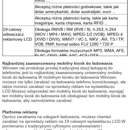
minut ...
Zostaw wiadomość
Akceptuj różne płatności gotówkowe, takie jak
dolar amerykański, dolar australijski, euro ...
Oddzwonimy wkrótce!
Akceptuj różne płatności kartą, takie jak karta
magstripe, karta chipowa, karta RFID ...
19-calowy
Obsługa RMVB / RM (RV8 / 9), h.263, h.264
odtwarzacz
(MOV / MP4 / M4V), MPEG-1/2 (VOB), MPEG-4
reklamowy LCD
(XVID / DIVX), WMV7 / VC-1, MKV , AVI, TS / TP,
VOB, PMP, format wideo FLV 1280 * 720 P.
Obsługa formatów muzycznych MP3, WMA, AFE,
FLAC, OGG, APE, AAC, AC3 i DTS
Obsługa formatów zdjęć JPEG, GIF, BMP,
Najbardziej zaawansowany mobilny kiosk do ładowania
PNG.Obsługuje obracanie, powiększanie i pokaz
Winnsen nie produkuje prostej tradycyjnej stacji ładującej do
slajdów
telefonów, jest to najbardziej zaawansowany uniwersalny mobilny
kiosk do ładowania.W mobilnym kiosku do ładowania Winnsen
Obsługa filmu, muzyki, obrazu, operacji na
możesz nie tylko zarabiać na ładowaniu telefonu komórkowego, ale
skrótach plików
także możesz zarabiać na sprzedaży reklam na wyświetlaczu
Obsługuje kompozytowe wideo NTSC / PAL,
LCD.Możesz odsprzedać ten mobilny kiosk do ładowania, wynająć
wyjście wideo o wysokiej rozdzielczości VGA
ten mobilny kiosk do ładowania lub obsługiwać ten mobilny kiosk do
ładowania, aby samodzielnie zarabiać.
Obsługa karty SD
7-calowy ekran
Wyświetl instrukcję obsługi, przyjazny interfejs
Platforma reklamy
dotykowy
użytkownika
Zatwierdź
Oprócz zarabiania na usługach ładowania, możesz również
Komputer
Stabilny przemysłowy system komputerowy,
zarabiać na sprzedaży reklam na 19 calowym wyświetlaczu LCD.W
ogranicz konserwację do minimum
porównaniu z tradycyjnymi cyfrowymi oznakowaniami i
Stalowy korpus
Projekt patentowy.