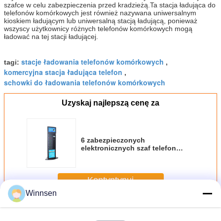
szafce w celu zabezpieczenia przed kradzieżą.Ta stacja ładująca do
telefonów komórkowych jest również nazywana uniwersalnym
kioskiem ładującym lub uniwersalną stacją ładującą, ponieważ
wszyscy użytkownicy różnych telefonów komórkowych mogą
ładować na tej stacji ładującej.
stacje ładowania telefonów komórkowych
tagi:
,
komercyjna stacja ładująca telefon
,
schowki do ładowania telefonów komórkowych
Uzyskaj najlepszą cenę za
6 zabezpieczonych
elektronicznych szaf telefon
komórkowy kioski do ładowania
na lotnisku / dworcu kolejowym /
dworcu autobusowym
Kontyntynuj
Winnsen
Stacje ładowania telefonów komórkowych
Jeszcze