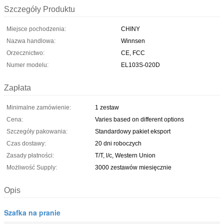
Szczegóły Produktu
Miejsce pochodzenia:
CHINY
Nazwa handlowa:
Winnsen
Orzecznictwo:
CE, FCC
Numer modelu:
EL103S-020D
Zapłata
Minimalne zamówienie:
1 zestaw
Cena:
Varies based on different options
Szczegóły pakowania:
Standardowy pakiet eksport
Czas dostawy:
20 dni roboczych
Zasady płatności:
T/T, l/c, Western Union
Możliwość Supply:
3000 zestawów miesięcznie
Opis
Szafka na pranie