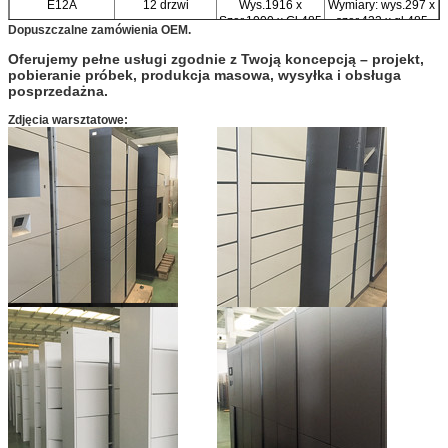
E12A
12 drzwi
Wys.1916 x
Wymiary: wys.297 x
Szer.1000 x Gł.485
szer.432 x gł.485
Dopuszczalne zamówienia OEM.
mm
mm
Oferujemy pełne usługi zgodnie z Twoją koncepcją – projekt,
pobieranie próbek, produkcja masowa, wysyłka i obsługa
posprzedażna.
Zdjęcia warsztatowe: