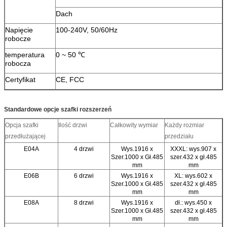
Dach
Napięcie
100-240V, 50/60Hz
robocze
temperatura
0 ~ 50 ℃
robocza
Certyfikat
CE, FCC
Standardowe opcje szafki rozszerzeń
Opcja szafki
Ilość drzwi
Całkowity wymiar
Każdy rozmiar
przedłużającej
przedziału
E04A
4 drzwi
Wys.1916 x
XXXL: wys.907 x
Szer.1000 x Gł.485
szer.432 x gł.485
mm
mm
E06B
6 drzwi
Wys.1916 x
XL: wys.602 x
Szer.1000 x Gł.485
szer.432 x gł.485
mm
mm
E08A
8 drzwi
Wys.1916 x
dł.: wys.450 x
Szer.1000 x Gł.485
szer.432 x gł.485
mm
mm