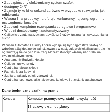
• Zabezpieczony elektroniczny system szafek
• dostępny 24/7
• Zajmuje tylko kilka sekund zarówno w przypadku rozwijania, jak i
odbierania
• Własna linia produkcyjna oferuje konkurencyjną cenę, ogromne
oszczędności kosztów
• Zapewnij kompletne rozwiązania sprzętowe i programowe
• W pełni dostosowany i zautomatyzowany
•
Całkowicie zautomatyzowany, aby śledzić każdy funt prania i czyszczenia na
sucho
Winnsen Automated Laundry Locker wydaje się być najprostszą szafką do
wdrożenia.Są idealne do zainstalowania w następujących lokalizacjach, ale nie
ograniczają się do tych lokalizacji.Możesz stworzyć własną sieć pralni na
swoim lokalnym rynku.
•
Apartamenty Budynki, Hotele
•
College i uniwersytety
•
Centra handlowe, sklepy
•
Fabryki, Biura Budynki
•
Szpitale, zakłady opieki zdrowotnej,
•
Centra transportowe, takie jak dworce kolejowe i przystanki autobusowe
Dane techniczne szafki na pranie
Konsola
Komputer przemysłowy, stabilna wydajność
15-calowy ekran dotykowy