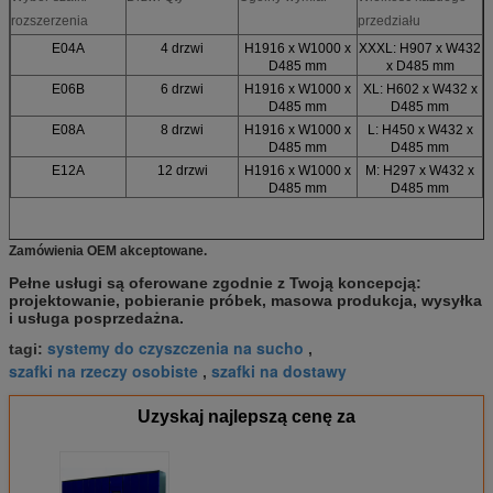
rozszerzenia
przedziału
E04A
4 drzwi
H1916 x W1000 x
XXXL: H907 x W432
D485 mm
x D485 mm
E06B
6 drzwi
H1916 x W1000 x
XL: H602 x W432 x
D485 mm
D485 mm
E08A
8 drzwi
H1916 x W1000 x
L: H450 x W432 x
D485 mm
D485 mm
E12A
12 drzwi
H1916 x W1000 x
M: H297 x W432 x
D485 mm
D485 mm
Zamówienia OEM akceptowane.
Pełne usługi są oferowane zgodnie z Twoją koncepcją:
projektowanie, pobieranie próbek, masowa produkcja, wysyłka
i usługa posprzedażna.
systemy do czyszczenia na sucho
tagi:
,
szafki na rzeczy osobiste
szafki na dostawy
,
Uzyskaj najlepszą cenę za