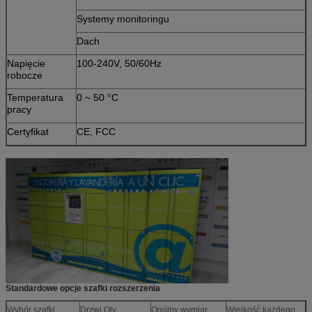
Systemy monitoringu
Dach
Napięcie
100-240V, 50/60Hz
robocze
Temperatura
0 ~ 50 °C
pracy
Certyfikat
CE, FCC
Standardowe opcje szafki rozszerzenia
Wybór szafki
Drzwi Qty
Ogólny wymiar
Wielkość każdego