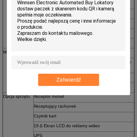
15 cali ekran dotykowy
Skaner kodów kreskowych
Czytnik kart IC
Klawisze ze stali nierdzewnej
Moduł SMS
Moduł szafki
Włókna metalowe
Dostępny zarówno standardowy jak i dostosowany
rozmiar drzwi
Dostępne różne ilości drzwi
Zatwierdź
Moduł 3G/SMS
Opcja sprzętu
Akceptor monet
Akceptujący rachunek
Czytnik kart
19 ∆ Ekran LCD do reklamy wideo
UPS