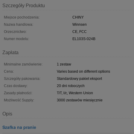
Szczegóły Produktu
Miejsce pochodzenia:
CHINY
Nazwa handlowa:
Winnsen
Orzecznictwo:
CE, FCC
Numer modelu:
EL103S-024B
Zapłata
Minimalne zamówienie:
1 zestaw
Cena:
Varies based on different options
Szczegóły pakowania:
Standardowy pakiet eksport
Czas dostawy:
20 dni roboczych
Zasady płatności:
T/T, l/c, Western Union
Możliwość Supply:
3000 zestawów miesięcznie
Opis
Szafka na pranie