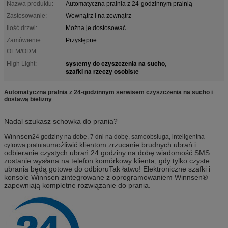
Nazwa produktu:
Automatyczna pralnia z 24-godzinnym pralnią
Zastosowanie:
Wewnątrz i na zewnątrz
Ilość drzwi:
Można je dostosować
Zamówienie
Przystępne.
OEM/ODM:
systemy do czyszczenia na sucho
High Light:
,
szafki na rzeczy osobiste
Automatyczna pralnia z 24-godzinnym serwisem czyszczenia na sucho i
dostawą bielizny
Nadal szukasz schowka do prania?
Winnsen
24 godziny na dobę, 7 dni na dobę, samoobsługa, inteligentna
umożliwić klientom zrzucanie brudnych ubrań i
cyfrowa pralnia
odbieranie czystych ubrań 24 godziny na dobę.wiadomość SMS
zostanie wysłana na telefon komórkowy klienta, gdy tylko czyste
ubrania będą gotowe do odbioruTak łatwo! Elektroniczne szafki i
konsole Winnsen zintegrowane z oprogramowaniem Winnsen®
zapewniają kompletne rozwiązanie do prania.