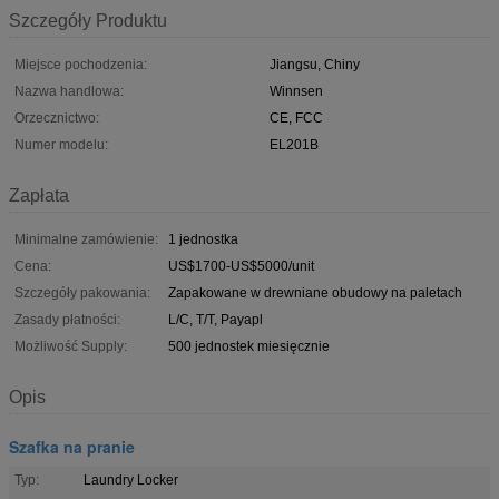
Szczegóły Produktu
Miejsce pochodzenia:
Jiangsu, Chiny
Nazwa handlowa:
Winnsen
Orzecznictwo:
CE, FCC
Numer modelu:
EL201B
Zapłata
Minimalne zamówienie:
1 jednostka
Cena:
US$1700-US$5000/unit
Szczegóły pakowania:
Zapakowane w drewniane obudowy na paletach
Zasady płatności:
L/C, T/T, Payapl
Możliwość Supply:
500 jednostek miesięcznie
Opis
Szafka na pranie
Typ:
Laundry Locker