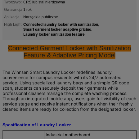
Tworzywo:
CRS lub stal nierdzewna
Gwarancja:
1 rok
Aplikacja:
Narzędzia publiczne
Connected laundry locker with sanitization
High Light:
,
Smart garment locker adaptive pricing
,
Laundry locker sanitization feature
Connected Garment Locker with Sanitization
Feature & Adaptive Pricing Model
The Winnsen Smart Laundry Locker redefines laundry
convenience for campus residents with its 24/7 automated
service. Using specialized laundry bags and a simple QR code
scan, students can securely deposit their garments while
professional cleaners manage the complete washing process.
Through an integrated mobile app, users gain full visibility of each
service stage and receive instant notifications when their freshly
cleaned items are ready for collection from the designated locker.
Specification of Laundry Locker
Industrial motherboard