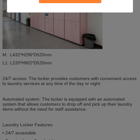
M: L432*H296*D520mm
L1: L220*H902*D520mm
24/7 access: The locker provides customers with convenient access
to laundry services at any time of the day or night.
Automated system: The locker is equipped with an automated
system that allows customers to drop off and pick up their laundry
items without the need for staff assistance.
Laundry Locker Features
• 24/7 accessible