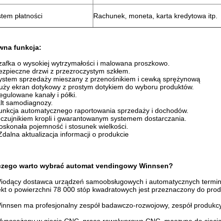
tem płatności
Rachunek, moneta, karta kredytowa itp.
wna funkcja:
zafka o wysokiej wytrzymałości i malowana proszkowo.
ezpieczne drzwi z przezroczystym szkłem.
ystem sprzedaży mieszany z przenośnikiem i cewką sprężynową
uży ekran dotykowy z prostym dotykiem do wyboru produktów.
egulowane kanały i półki.
lt samodiagnozy.
unkcja automatycznego raportowania sprzedaży i dochodów.
 czujnikiem kropli i gwarantowanym systemem dostarczania.
oskonała pojemność i stosunek wielkości.
Zdalna aktualizacja informacji o produkcie
czego warto wybrać automat vendingowy Winnsen?
iodący dostawca urządzeń samoobsługowych i automatycznych termin
kt o powierzchni 78 000 stóp kwadratowych jest przeznaczony do pro
innsen ma profesjonalny zespół badawczo-rozwojowy, zespół produkcyjny