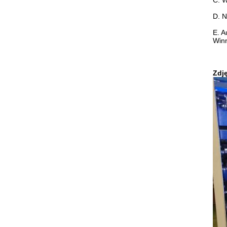
C. W
D. N
E. 
Winn
Zdj