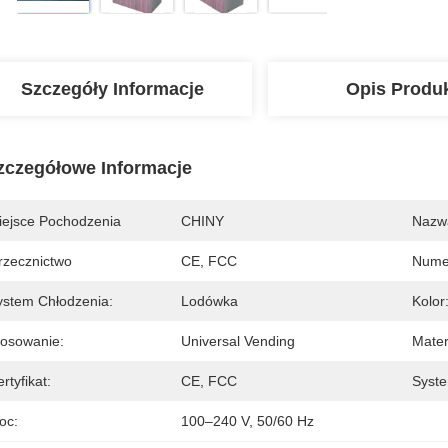
Szczegóły Informacje
Opis Produ
zczegółowe Informacje
iejsce Pochodzenia
CHINY
Nazw
rzecznictwo
CE, FCC
Nume
ystem Chłodzenia:
Lodówka
Kolor
tosowanie:
Universal Vending
Mater
rtyfikat:
CE, FCC
Syste
oc:
100–240 V, 50/60 Hz