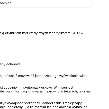
machine
ią czytnikiem kart kredytowych z certyfikatem CE FCC
lepy dolarowe
nieje również możliwość jednoczesnego wyświetlania wielu
jest zupełnie inny.Automat kioskowy Winnsen jest
sługi i informacji o towarach zarówno w tekstach, jak i na
yć wydajność sprzedaży, jednocześnie zmniejszając
je, papierosy..., o ile rozmiar ich opakowania wynosi od