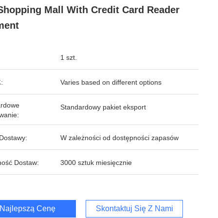
Shopping Mall With Credit Card Reader
ment
1 szt.
:
Varies based on different options
ardowe
Standardowy pakiet eksport
wanie:
Dostawy:
W zależności od dostępności zapasów
ość Dostaw:
3000 sztuk miesięcznie
Najlepszą Cenę
Skontaktuj Się Z Nami