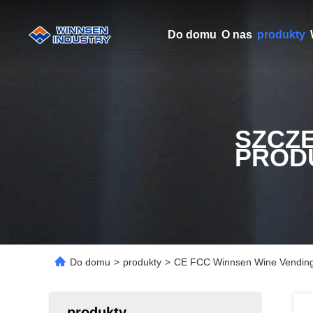
Do domu
O nas
produkty
SZCZ
PROD
Do domu
>
produkty
>
CE FCC Winnsen Wine Vending 
produkty