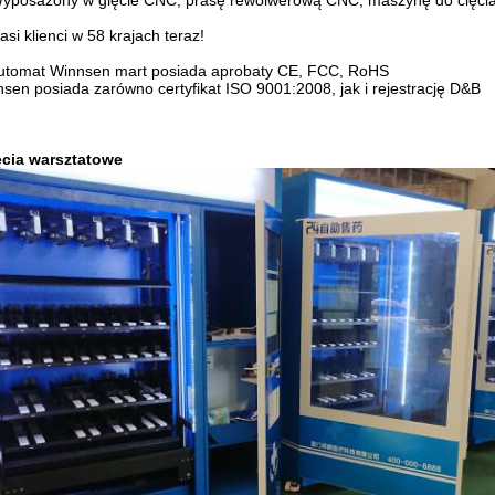
yposażony w gięcie CNC, prasę rewolwerową CNC, maszynę do cięcia
asi klienci w 58 krajach teraz!
Automat Winnsen mart posiada aprobaty CE, FCC, RoHS
sen posiada zarówno certyfikat ISO 9001:2008, jak i rejestrację D&B
ęcia warsztatowe