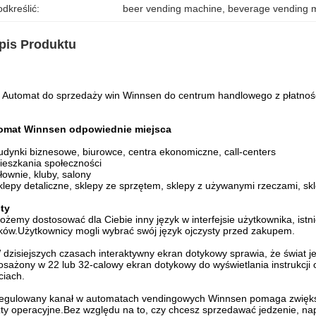
dkreślić:
beer vending machine
, 
beverage vending 
pis Produktu
Automat do sprzedaży win Winnsen do centrum handlowego z płatnośc
omat Winnsen odpowiednie miejsca
udynki biznesowe, biurowce, centra ekonomiczne, call-centers
ieszkania społeczności
iłownie, kluby, salony
klepy detaliczne, sklepy ze sprzętem, sklepy z używanymi rzeczami, sk
ty
ożemy dostosować dla Ciebie inny język w interfejsie użytkownika, ist
ków.Użytkownicy mogli wybrać swój język ojczysty przed zakupem.
 dzisiejszych czasach interaktywny ekran dotykowy sprawia, że ​​świat 
sażony w 22 lub 32-calowy ekran dotykowy do wyświetlania instrukcji ob
ciach.
egulowany kanał w automatach vendingowych Winnsen pomaga zwiększ
ty operacyjne.Bez względu na to, czy chcesz sprzedawać jedzenie, napo