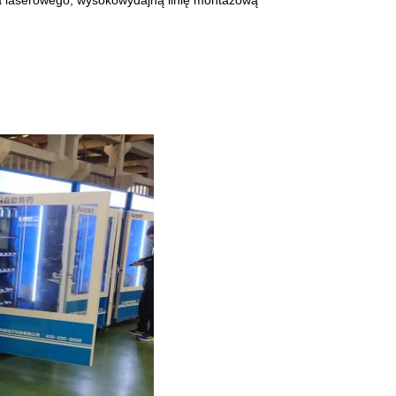
 laserowego, wysokowydajną linię montażową