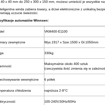
 40 x 40 mm do 250 x 300 x 150 mm, możesz umieścić je wszystkie n
nteligentna winda zabiera towary, a drzwi elektroniczne z unikalną bezp
wniają uczucie świeżości.
cyfikacje automatów Winnsen:
del
VKM400-E1100
miary zewnętrzne
Wys.1917 x Szer.1500 x Gł.1050mm
ga
330kg
Maksymalnie około 400 sztuk
jemność
(rzeczywista ilość zmienia się w zależno
zechowywanie wewnętrzne
6 półek
mperatura chłodzenia
najniższa 2-8°C
ktryczność
100-240V,50Hz/60Hz