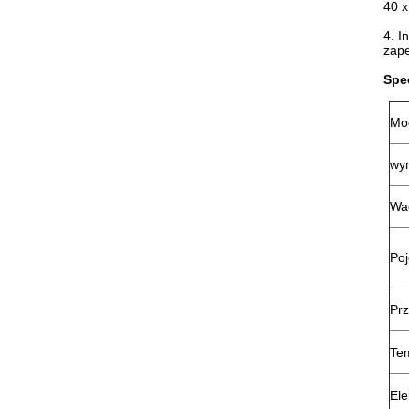
40 x
4. I
zape
Spe
Mo
wy
Wa
Po
Pr
Te
Ele