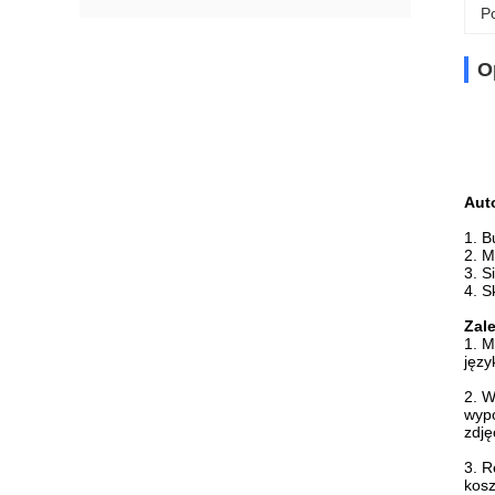
Po
O
Aut
1. B
2. M
3. S
4. S
Zale
1. M
języ
2. W
wypo
zdję
3. R
kosz