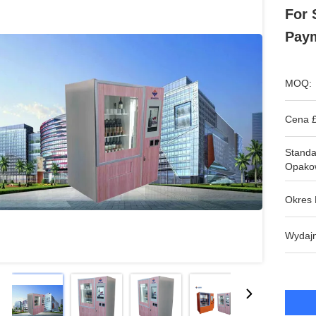
For 
Pay
MOQ:
Cena £
Stand
Opako
Okres 
Wydajn