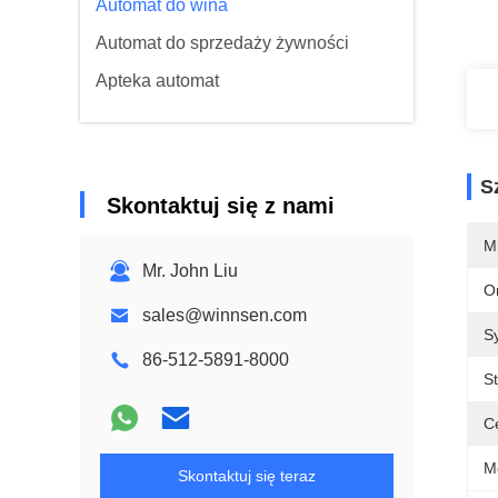
Automat do wina
Automat do sprzedaży żywności
Apteka automat
S
Skontaktuj się z nami
M
Mr. John Liu
O
sales@winnsen.com
S
86-512-5891-8000
S
Ce
M
Skontaktuj się teraz