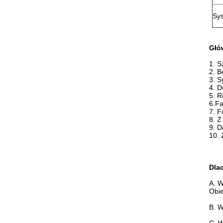
Sys
Głó
1. S
2. B
3. S
4. D
5. R
6.Fa
7. F
8. Z
9. D
10. 
Dla
A. W
Obie
B. W