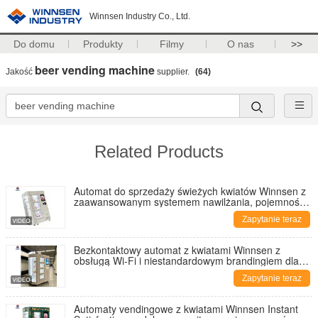
Winnsen Industry Co., Ltd.
Do domu
Produkty
Filmy
O nas
>>
beer vending machine
Jakość
supplier.
(64)
Related Products
Automat do sprzedaży świeżych kwiatów Winnsen z
zaawansowanym systemem nawilżania, pojemnością
24 bukietów i ekranem dotykowym LCD 19 cali
Zapytanie teraz
Bezkontaktowy automat z kwiatami Winnsen z
obsługą Wi-Fi i niestandardowym brandingiem dla
łatwej samoobsługi
Zapytanie teraz
Automaty vendingowe z kwiatami Winnsen Instant