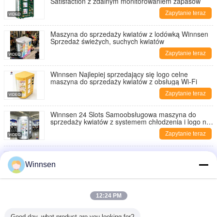
Satisfaction z zdalnym monitorowaniem zapasów
Zapytanie teraz
Maszyna do sprzedaży kwiatów z lodówką Winnsen
Sprzedaż świeżych, suchych kwiatów
Zapytanie teraz
Winnsen Najlepiej sprzedający się logo celne
maszyna do sprzedaży kwiatów z obsługą Wi-Fi
Zapytanie teraz
Winnsen 24 Slots Samoobsługowa maszyna do
sprzedaży kwiatów z systemem chłodzenia i logo na
zamówienie
Zapytanie teraz
Inteligentna 10 drzwiowa szafka do sprzedaży
kwiatów z 19 cali LCD i systemem chłodzenia do
Winnsen
użytku na zewnątrz
Zapytanie teraz
10-drzwiowa komercyjna szafka sprzedająca kwiaty
12:24 PM
Winnsen z chłodzeniem i integracją API
Zapytanie teraz
Good day, what product are you looking for?