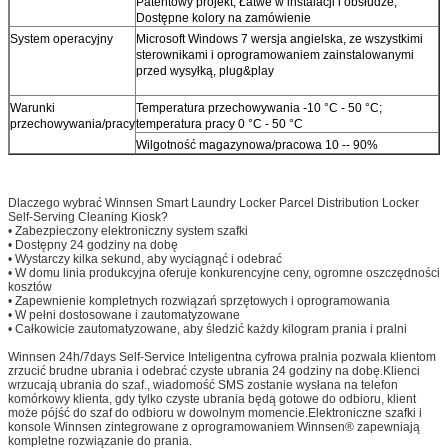
Patentowy projekt; Łatwe w instalacji i obsłudze;
Dostępne kolory na zamówienie
System operacyjny
Microsoft Windows 7 wersja angielska, ze wszystkimi
sterownikami i oprogramowaniem zainstalowanymi
przed wysyłką, plug&play
Warunki
Temperatura przechowywania -10 °C - 50 °C;
przechowywania/pracy
temperatura pracy 0 °C - 50 °C
Wilgotność magazynowa/pracowa 10 -- 90%
Dlaczego wybrać Winnsen Smart Laundry Locker Parcel Distribution Locker
Self-Serving Cleaning Kiosk?
• Zabezpieczony elektroniczny system szafki
• Dostępny 24 godziny na dobę
• Wystarczy kilka sekund, aby wyciągnąć i odebrać
• W domu linia produkcyjna oferuje konkurencyjne ceny, ogromne oszczędności
kosztów
• Zapewnienie kompletnych rozwiązań sprzętowych i oprogramowania
• W pełni dostosowane i zautomatyzowane
• Całkowicie zautomatyzowane, aby śledzić każdy kilogram prania i pralni
Winnsen 24h/7days Self-Service Inteligentna cyfrowa pralnia pozwala klientom
zrzucić brudne ubrania i odebrać czyste ubrania 24 godziny na dobę.Klienci
wrzucają ubrania do szaf., wiadomość SMS zostanie wysłana na telefon
komórkowy klienta, gdy tylko czyste ubrania będą gotowe do odbioru, klient
może pójść do szaf do odbioru w dowolnym momencie.Elektroniczne szafki i
konsole Winnsen zintegrowane z oprogramowaniem Winnsen® zapewniają
kompletne rozwiązanie do prania.