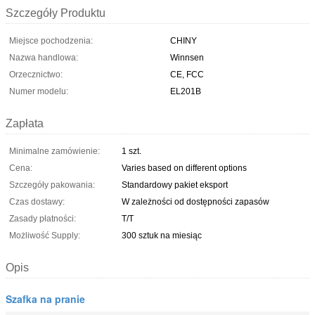
Szczegóły Produktu
Miejsce pochodzenia:
CHINY
Nazwa handlowa:
Winnsen
Orzecznictwo:
CE, FCC
Numer modelu:
EL201B
Zapłata
Minimalne zamówienie:
1 szt.
Cena:
Varies based on different options
Szczegóły pakowania:
Standardowy pakiet eksport
Czas dostawy:
W zależności od dostępności zapasów
Zasady płatności:
T/T
Możliwość Supply:
300 sztuk na miesiąc
Opis
Szafka na pranie