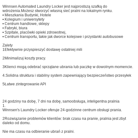
Winnsen Automated Laundry Locker jest najprostszą szafką do
wdrożenia.Możesz stworzyć własną sieć pralni na lokalnym rynku.
• Mieszkania Budynki, Hotele
• Kolegium i uniwersytety
• Centrum handlowe, sklepy
• Fabryki, biura
• Szpitale, placówki opieki zdrowotnej,
• Centrum transportu, takie jak dworce kolejowe i przystanki autobusowe
Zalety
1Efektywnie przyspieszyć dostawę ostatniej mili
2Minimalizuj koszty pracy.
3Klienci mogą odebrać sprzątane ubrania lub paczkę w dowolnym momencie.
4.Solidna struktura i stabilny system zapewniający bezpieczeństwo przesyłek
5Łatwe zintegrowanie API
24 godziny na dobę, 7 dni na dobę, samoobsługa, inteligentna pralnia
1.
Winnsen's Laundry Locker oferuje 24-godzinne centrum obsługi prania.
2Rozwiązanie problemów klientów: brak czasu na pranie, pralnia jest zbyt
daleko od domu.
Nie ma czasu na odbieranie ubrań z pralni.