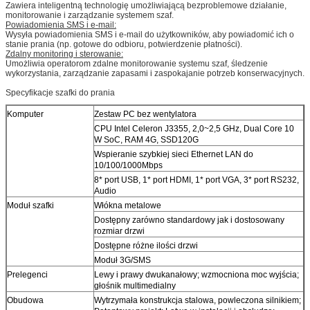
Zawiera inteligentną technologię umożliwiającą bezproblemowe działanie,
monitorowanie i zarządzanie systemem szaf.
Powiadomienia SMS i e-mail:
Wysyła powiadomienia SMS i e-mail do użytkowników, aby powiadomić ich o
stanie prania (np. gotowe do odbioru, potwierdzenie płatności).
Zdalny monitoring i sterowanie:
Umożliwia operatorom zdalne monitorowanie systemu szaf, śledzenie
wykorzystania, zarządzanie zapasami i zaspokajanie potrzeb konserwacyjnych.
Specyfikacje szafki do prania
Komputer
Zestaw PC bez wentylatora
CPU Intel Celeron J3355, 2,0~2,5 GHz, Dual Core 10
W SoC, RAM 4G, SSD120G
Wspieranie szybkiej sieci Ethernet LAN do
10/100/1000Mbps
8* port USB, 1* port HDMI, 1* port VGA, 3* port RS232,
Audio
Moduł szafki
Włókna metalowe
Dostępny zarówno standardowy jak i dostosowany
rozmiar drzwi
Dostępne różne ilości drzwi
Moduł 3G/SMS
Prelegenci
Lewy i prawy dwukanałowy; wzmocniona moc wyjścia;
głośnik multimedialny
Obudowa
Wytrzymała konstrukcja stalowa, powleczona silnikiem;