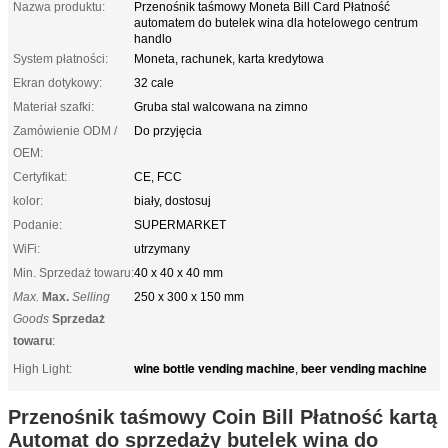
Nazwa produktu:
Przenośnik taśmowy Moneta Bill Card Płatność
automatem do butelek wina dla hotelowego centrum
handlo
System płatności:
Moneta, rachunek, karta kredytowa
Ekran dotykowy:
32 cale
Materiał szafki:
Gruba stal walcowana na zimno
Zamówienie ODM /
Do przyjęcia
OEM:
Certyfikat:
CE, FCC
kolor:
biały, dostosuj
Podanie:
SUPERMARKET
WiFi:
utrzymany
Min. Sprzedaż towaru:
40 x 40 x 40 mm
Max.
Max.
Selling
250 x 300 x 150 mm
Goods
Sprzedaż
towaru
:
wine bottle vending machine
beer vending machine
High Light:
,
Przenośnik taśmowy Coin Bill Płatność kartą
Automat do sprzedaży butelek wina do