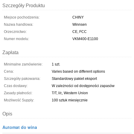
Szczegóły Produktu
Miejsce pochodzenia:
CHINY
Nazwa handlowa:
Winnsen
Orzecznictwo:
CE, FCC
Numer modelu:
VKM400-E1100
Zapłata
Minimalne zamówienie:
1 szt.
Cena:
Varies based on different options
Szczegóły pakowania:
Standardowy pakiet eksport
Czas dostawy:
W zależności od dostępności zapasów
Zasady płatności:
T/T, l/c, Western Union
Możliwość Supply:
100 sztuk miesięcznie
Opis
Automat do wina