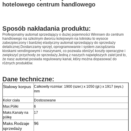
hotelowego centrum handlowego
Sposób nakładania produktu:
Profesjonalny automat sprzedający o dużej pojemności Winnsen do centrum
handlowego na szkolnym dworcu kolejowym na lotnisku to wysoce
zabezpieczony i bardziej elastyczny automat sprzedający do sprzedaży
detalicznej.Dostarczamy sprzęt, oprogramowanie i system zarządzania
kioskami vendingowymi i maszynami, co pozwala obniżyć koszty operacyjne i
zwiększyć przychody ze sprzedaży.Jedną z naszych największych zalet jest to,
że nasz automat posiada regulowany kanał, który można dopasować do
różnych produktów.
Dane techniczne:
Stalowy korpus
Całkowity rozmiar: 1900 (szer.) x 1050 (gł.) x 1917 (wys.)
mm
Kolor ciała
Dostosowane
Max.Półki
6
Maks.Kanały na
17
półkę
Maks.Rodzaje
96
sprzedaży