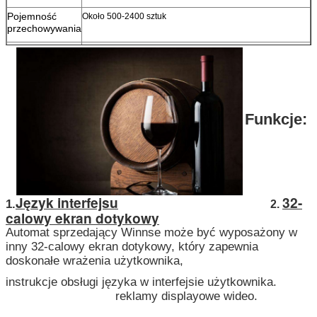
Pojemność
Około 500-2400 sztuk
Zostaw wiadomość
przechowywania
Oddzwonimy wkrótce!
Maks.Rozmiar
200 mm, przyjęte zamówienie niestandardowe
wymiaru towaru
Moc
Około 120 W prądu przemiennego
100-240V, 50/60Hz bez
lodówki
Napięcie
100-240V, 50/60Hz
robocze
Funkcje:
Ilość załadunku
5 sztuk/20 stóp, 12 sztuk/40 stóp
kontenera
Mechanizm
Dostępna jest cewka sprężynowa, przenośnik,
dozowania
wieszak wiszący, szerokość i ilość kanału można
dowolnie regulować
Język interfejsu
32-
1.
2.
Inteligentna
Inteligentna winda dozuje towary płynnie
calowy ekran dotykowy
winda
Automat sprzedający Winnse może być wyposażony w
inny 32-calowy ekran dotykowy, który zapewnia
doskonałe wrażenia użytkownika,
instrukcje obsługi języka w interfejsie użytkownika.
reklamy displayowe wideo.
Zatwierdź