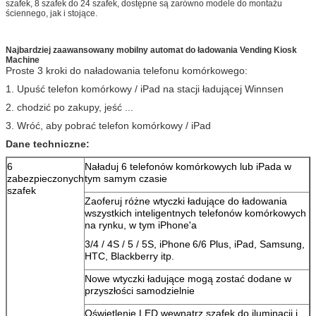
szafek, 8 szafek do 24 szafek, dostępne są zarówno modele do montażu
ściennego, jak i stojące.
Najbardziej zaawansowany mobilny automat do ładowania Vending Kiosk
Machine
Proste 3 kroki do naładowania telefonu komórkowego:
1. Upuść telefon komórkowy / iPad na stacji ładującej Winnsen
2. chodzić po zakupy, jeść ...
3. Wróć, aby pobrać telefon komórkowy / iPad
Dane techniczne:
6
Naładuj 6 telefonów komórkowych lub iPada w
zabezpieczonych
tym samym czasie
szafek
Zaoferuj różne wtyczki ładujące do ładowania
wszystkich inteligentnych telefonów komórkowych
na rynku, w tym iPhone'a
3/4 / 4S / 5 / 5S, iPhone
6/6 Plus, iPad, Samsung,
HTC, Blackberry itp.
Nowe wtyczki ładujące mogą zostać dodane w
przyszłości samodzielnie
Oświetlenie LED wewnątrz szafek do iluminacji i