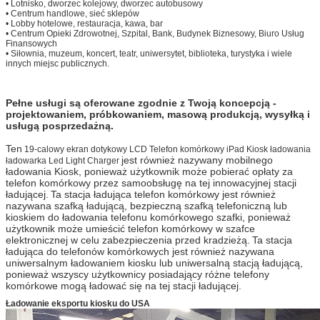
•
Lotnisko, dworzec kolejowy, dworzec autobusowy
Zostaw wiadomość
•
Centrum handlowe, sieć sklepów
•
Lobby hotelowe, restauracja, kawa, bar
Oddzwonimy wkrótce!
•
Centrum Opieki Zdrowotnej, Szpital, Bank, Budynek Biznesowy, Biuro Usług
Finansowych
•
Siłownia, muzeum, koncert, teatr, uniwersytet, biblioteka, turystyka i wiele
innych miejsc publicznych.
Pełne usługi są oferowane zgodnie z Twoją koncepcją -
projektowaniem, próbkowaniem, masową produkcją, wysyłką i
usługą posprzedażną.
Ten
19-calowy ekran dotykowy LCD Telefon komórkowy iPad Kiosk ładowania
jest również nazywany mobilnego
ładowarka Led Light Charger
ładowania Kiosk, ponieważ użytkownik może pobierać opłaty za
telefon komórkowy przez samoobsługę na tej innowacyjnej stacji
ładującej.
Ta stacja ładująca telefon komórkowy jest również
nazywana szafką ładującą, bezpieczną szafką telefoniczną lub
kioskiem do ładowania telefonu komórkowego szafki, ponieważ
użytkownik może umieścić telefon komórkowy w szafce
elektronicznej w celu zabezpieczenia przed kradzieżą.
Ta stacja
ładująca do telefonów komórkowych jest również nazywana
uniwersalnym ładowaniem kiosku lub uniwersalną stacją ładującą,
ponieważ wszyscy użytkownicy posiadający różne telefony
Zatwierdź
komórkowe mogą ładować się na tej stacji ładującej.
Ładowanie eksportu kiosku do USA