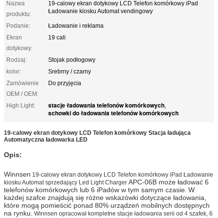
Nazwa
19-calowy ekran dotykowy LCD Telefon komórkowy iPad
Ładowanie kiosku Automat vendingowy
produktu:
Podanie:
Ładowanie i reklama
Ekran
19 cali
dotykowy:
Rodzaj:
Stojak podłogowy
kolor:
Srebrny / czarny
Zamówienie
Do przyjęcia
OEM / OEM:
stacje ładowania telefonów komórkowych
High Light:
,
schowki do ładowania telefonów komórkowych
19-calowy ekran dotykowy LCD Telefon komórkowy Stacja ładująca
Automatyczna ładowarka LED
Opis:
Winnsen
19-calowy ekran dotykowy LCD Telefon komórkowy iPad Ładowanie
APC-06B może ładować 6
kiosku Automat sprzedający Led Light Charger
telefonów komórkowych lub 6 iPadów w tym samym czasie.
W
każdej szafce znajdują się różne wskazówki dotyczące ładowania,
które mogą pomieścić ponad 80% urządzeń mobilnych dostępnych
na rynku.
Winnsen opracował kompletne stacje ładowania serii od 4 szafek, 6