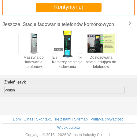
Kontyntynuj
Stacje ładowania telefonów komórkowych
Jeszcze
Maszyna do
Elektryczne zamki
Dostosowana
Monety / r
ładowania
Komercyjne stacje
stacja ładująca do
Płatność 
telefonów
ładowania
telefonów
komórkowy
komórkowych 12
telefonów
komórkowych z
ładująca
drzwi
komórkowych
metalową
Hotsp
klawiaturą i diodą
Połączeni
Zmień język
LED
Polish
Dom
|
O nas
|
Skontaktuj się z nami
|
Sitemap
|
Polityka prywatności
Widok pulpitu
Copyright © 2015 - 2026 Winnsen Industry Co., Ltd..