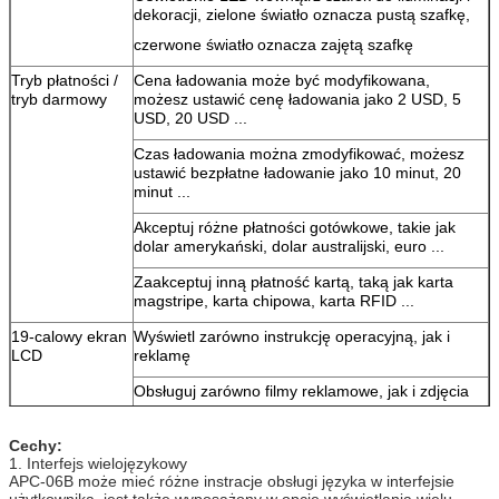
dekoracji, zielone światło oznacza pustą szafkę,
czerwone światło
oznacza zajętą ​​szafkę
Tryb płatności /
Cena ładowania może być modyfikowana,
tryb darmowy
możesz ustawić cenę ładowania jako 2 USD, 5
USD, 20 USD ...
Czas ładowania można zmodyfikować, możesz
ustawić bezpłatne ładowanie jako 10 minut, 20
minut ...
Akceptuj różne płatności gotówkowe, takie jak
dolar amerykański, dolar australijski, euro ...
Zaakceptuj inną płatność kartą, taką jak karta
magstripe, karta chipowa, karta RFID ...
19-calowy ekran
Wyświetl zarówno instrukcję operacyjną, jak i
LCD
reklamę
Obsługuj zarówno filmy reklamowe, jak i zdjęcia
Obsługa wielu języków
Cechy:
Obsługa niestandardowego interfejsu użytkownika
1. Interfejs wielojęzykowy
APC-06B może mieć różne instracje obsługi języka w interfejsie
19-calowy ekran
Spraw, by mobilne urządzenia Winnsen ładowały
użytkownika, jest także wyposażony w opcję wyświetlania wielu