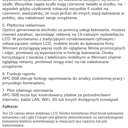
szafki.
Wszystkie zajęte szafki mają czerwone światło w środku, na
wypadek gdyby użytkownik zobaczył wszystkie 6 szafek na
czerwono, wiedziałoby, że musi jechać do innych stacji ładowania w
pobliżu, aby naładować swoje urządzenie.
5. Platforma reklamowa
Oprócz generowania dochodu za pomocą usługi ładowania, możesz
również zarabiać, sprzedając reklamę na 19-calowym wyświetlaczu
LCD.
W porównaniu z tradycyjnymi oznakowaniami cyfrowymi i
odtwarzaczem reklam LCD, mobilne kioski do ładowania firmy
Winnsen przyciągają więcej osób do oglądania filmów promocyjnych
i zdjęć, ponieważ są wyposażone w funkcję ładowania.
Osoby
korzystające z kiosków z telefonami mobilnymi w Winnsen chętnie
oglądają reklamy, ponieważ mogą mieć na nie naładowane
urządzenie.
6. Funkcja raportu
APC-06B oferuje funkcję raportowania do analizy codziennej pracy i
przyszłego biznesplanu.
7. Pilot zdalnego sterowania
APC-06B może być kontrolowany zdalnie za pośrednictwem
Internetu, kabla LAN, WiFi, 3G lub innych dostępnych rozwiązań.
Aplikacje:
Ten
19-calowy ekran dotykowy LCD Telefon komórkowy iPad Kiosk ładowania
ładowarka Led Light Charger
jest głównie ukierunkowane na samoobsługowe
ładowanie telefonu komórkowego w miejscach bez nadzoru lub pół-
nadzorowane.