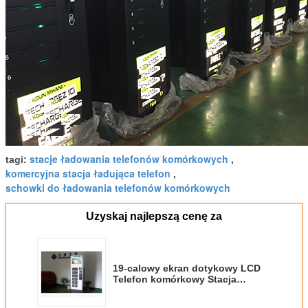
stacje ładowania telefonów komórkowych
tagi:
,
komercyjna stacja ładująca telefon
,
schowki do ładowania telefonów komórkowych
Uzyskaj najlepszą cenę za
19-calowy ekran dotykowy LCD
Telefon komórkowy Stacja
ładująca Automatyczna
ładowarka LED