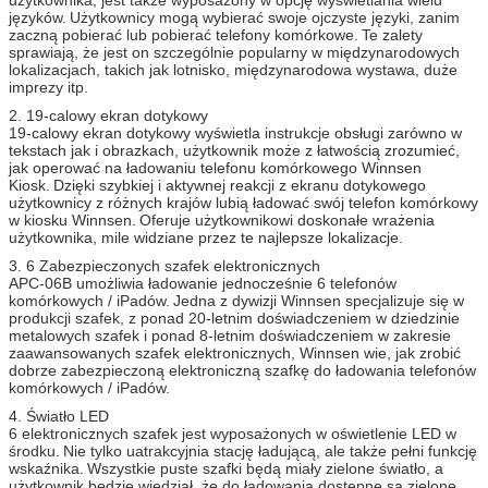
języków.
dotykowy
Użytkownicy mogą wybierać swoje ojczyste języki, zanim
się w kiosku
zaczną pobierać lub pobierać telefony komórkowe.
Te zalety
sprawiają, że jest on szczególnie popularny w międzynarodowych
Komputer
Stabilny przemysłowy system komputerowy,
lokalizacjach, takich jak lotnisko, międzynarodowa wystawa, duże
redukuj konserwację do minimum
imprezy itp.
Stalowy korpus
Wysokiej jakości stalowy korpus, stojak z
2. 19-calowy ekran dotykowy
długotrwałym użytkowaniem, kolor można
19-calowy ekran dotykowy wyświetla instrukcje obsługi zarówno w
dostosować
tekstach jak i obrazkach, użytkownik może z łatwością zrozumieć,
jak operować na ładowaniu telefonu komórkowego Winnsen
Opcje sprzętowe
Akceptor banknotów, odbiorca banknotów, czytnik
Kiosk.
Dzięki szybkiej i aktywnej reakcji z ekranu dotykowego
kart, czytnik linii papilarnych, skaner kodów
użytkownicy z różnych krajów lubią ładować swój telefon komórkowy
kreskowych, drukarka biletów
w kiosku Winnsen.
Oferuje użytkownikowi doskonałe wrażenia
użytkownika, mile widziane przez te najlepsze lokalizacje.
Wifi, 3G
3. 6 Zabezpieczonych szafek elektronicznych
APC-06B umożliwia ładowanie jednocześnie 6 telefonów
Jeśli część, którą chcesz dodać, nie została
komórkowych / iPadów.
Jedna z dywizji Winnsen specjalizuje się w
uwzględniona powyżej, zapytaj nas.
produkcji szafek, z ponad 20-letnim doświadczeniem w dziedzinie
metalowych szafek i ponad 8-letnim doświadczeniem w zakresie
Napięcie
100-240V, 50 / 60Hz
zaawansowanych szafek elektronicznych, Winnsen wie, jak zrobić
robocze
dobrze zabezpieczoną elektroniczną szafkę do ładowania telefonów
komórkowych / iPadów.
temperatura
0 ~ 50 ℃
robocza
4. Światło LED
6 elektronicznych szafek jest wyposażonych w oświetlenie LED w
Certyfikat
CE, FCC
środku.
Nie tylko uatrakcyjnia stację ładującą, ale także pełni funkcję
wskaźnika.
Wszystkie puste szafki będą miały zielone światło, a
użytkownik będzie wiedział, że do ładowania dostępne są zielone