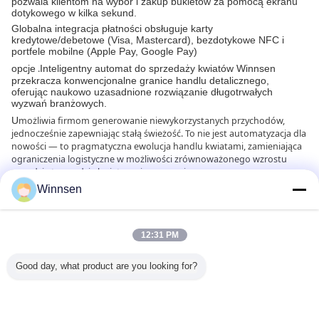
pozwala klientom na wybór i zakup bukietów za pomocą ekranu
dotykowego w kilka sekund.
Globalna integracja płatności obsługuje karty
kredytowe/debetowe (Visa, Mastercard), bezdotykowe NFC i
portfele mobilne (Apple Pay, Google Pay)
.
opcje
Inteligentny automat do sprzedaży kwiatów Winnsen
przekracza konwencjonalne granice handlu detalicznego,
oferując naukowo uzasadnione rozwiązanie długotrwałych
wyzwań branżowych.
możliwia firmom generowanie niewykorzystanych przychodów,
U
jednocześnie zapewniając stałą świeżość. To nie jest automatyzacja dla
nowości — to pragmatyczna ewolucja handlu kwiatami, zamieniająca
ograniczenia logistyczne w możliwości zrównoważonego wzrostu
wszędzie tam, gdzie kwiaty mają znaczenie.
Winnsen
Zalecane produkty
12:31 PM
Good day, what product are you looking for?
Winnsen OEM
Winnsen 24-
Winnsen
Winnsen H
Arabic UI Smart
godzinny,
Konfigurowalna
Flower V
Flower Vending
chłodzony
stalowa obudowa
Machi