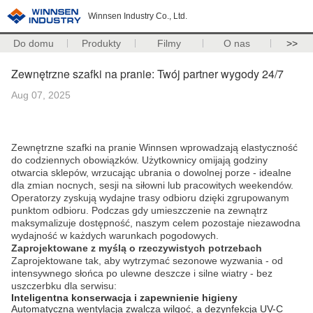
Winnsen Industry Co., Ltd.
Do domu
Produkty
Filmy
O nas
>>
Zewnętrzne szafki na pranie: Twój partner wygody 24/7
Aug 07, 2025
Zewnętrzne szafki na pranie Winnsen wprowadzają elastyczność
do codziennych obowiązków. Użytkownicy omijają godziny
otwarcia sklepów, wrzucając ubrania o dowolnej porze - idealne
dla zmian nocnych, sesji na siłowni lub pracowitych weekendów.
Operatorzy zyskują wydajne trasy odbioru dzięki zgrupowanym
punktom odbioru. Podczas gdy umieszczenie na zewnątrz
maksymalizuje dostępność, naszym celem pozostaje niezawodna
wydajność w każdych warunkach pogodowych.
Zaprojektowane z myślą o rzeczywistych potrzebach
Zaprojektowane tak, aby wytrzymać sezonowe wyzwania - od
intensywnego słońca po ulewne deszcze i silne wiatry - bez
uszczerbku dla serwisu:
Inteligentna konserwacja i zapewnienie higieny
Automatyczna wentylacja zwalcza wilgoć, a dezynfekcja UV-C