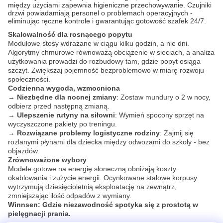
między użyciami zapewnia higieniczne przechowywanie. Czujniki
drzwi powiadamiają personel o problemach operacyjnych -
eliminując ręczne kontrole i gwarantując gotowość szafek 24/7.
Skalowalność dla rosnącego popytu
Modułowe stosy wdrażane w ciągu kilku godzin, a nie dni.
Algorytmy chmurowe równoważą obciążenie w sieciach, a analiza
użytkowania prowadzi do rozbudowy tam, gdzie popyt osiąga
szczyt. Zwiększaj pojemność bezproblemowo w miarę rozwoju
społeczności.
Codzienna wygoda, wzmocniona
→
Niezbędne dla nocnej zmiany
: Zostaw mundury o 2 w nocy,
odbierz przed następną zmianą.
→
Ulepszenie rutyny na siłowni
: Wymień spocony sprzęt na
wyczyszczone pakiety po treningu.
→
Rozwiązane problemy logistyczne rodziny
: Zajmij się
rozlanymi płynami dla dziecka między odwozami do szkoły - bez
objazdów.
Zrównoważone wybory
Modele gotowe na energię słoneczną obniżają koszty
okablowania i zużycie energii. Ocynkowane stalowe korpusy
wytrzymują dziesięcioletnią eksploatację na zewnątrz,
zmniejszając ilość odpadów z wymiany.
Winnsen: Gdzie niezawodność spotyka się z prostotą w
pielęgnacji prania.