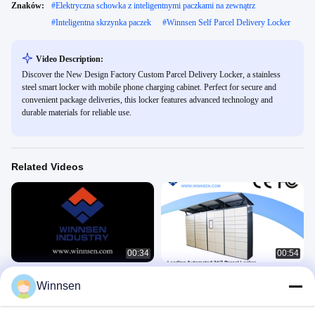
Znaków:
#
Elektryczna schowka z inteligentnymi paczkami na zewnątrz
#
Inteligentna skrzynka paczek
#
Winnsen Self Parcel Delivery Locker
Video Description:
Discover the New Design Factory Custom Parcel Delivery Locker, a stainless
steel smart locker with mobile phone charging cabinet. Perfect for secure and
convenient package deliveries, this locker features advanced technology and
durable materials for reliable use.
Related Videos
00:34
00:54
Czy przechowywanie rzeczy w
Jak działa Parcel Locker?
Winnsen
skrytce depozytowej jest
Parcel Delivery Lockers
bezpieczne?
Parcel Delivery Lockers
January 23, 2025
August 22, 2025