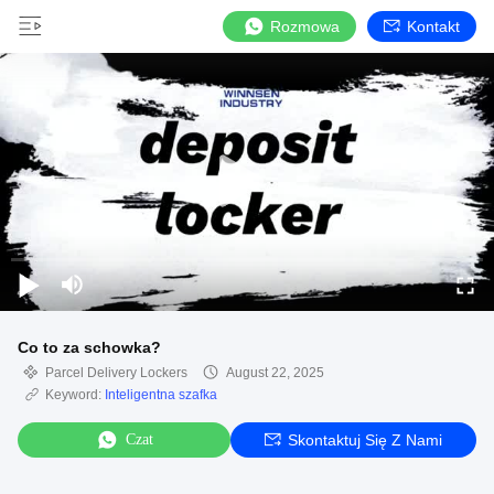
Rozmowa
Kontakt
Co to za schowka?
Parcel Delivery Lockers
August 22, 2025
Keyword:
Inteligentna szafka
Czat
Skontaktuj Się Z Nami