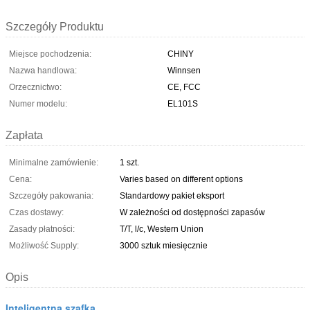
Szczegóły Produktu
Miejsce pochodzenia:
CHINY
Nazwa handlowa:
Winnsen
Orzecznictwo:
CE, FCC
Numer modelu:
EL101S
Zapłata
Minimalne zamówienie:
1 szt.
Cena:
Varies based on different options
Szczegóły pakowania:
Standardowy pakiet eksport
Czas dostawy:
W zależności od dostępności zapasów
Zasady płatności:
T/T, l/c, Western Union
Możliwość Supply:
3000 sztuk miesięcznie
Opis
Inteligentna szafka