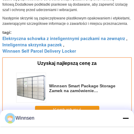
foliową.Dodatkowe podkładki piankowe są dodawane, aby zapewnić izolację
szaf i ochronę przed uderzeniami i wibracjami.
Następnie skrzynki są zapieczętowane plastikowym opakowaniem i etykietami,
zawierającymi szczegółowe informacje o zawartości i miejscu przeznaczenia.
tagi:
Elektryczna schowka z inteligentnymi paczkami na zewnątrz
,
Inteligentna skrzynka paczek
,
Winnsen Self Parcel Delivery Locker
Uzyskaj najlepszą cenę za
Winnsen Smart Package Storage
Zamek na zamówienie
Automatyczna elektroniczna
dostawa paczek Lokarz dla
poczty ekspresowej
Kontyntynuj
Winnsen
Inteligentna szafka
Jeszcze