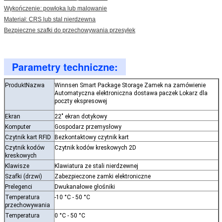
Zostaw wiadomość
Wykończenie: powłoka lub malowanie
Materiał: CRS lub stal nierdzewna
Oddzwonimy wkrótce!
Bezpieczne szafki do przechowywania przesyłek
Parametry techniczne:
Produkt
Nazwa
Winnsen Smart Package Storage Zamek na zamówienie
Automatyczna elektroniczna dostawa paczek Lokarz dla
poczty ekspresowej
Ekran
22" ekran dotykowy
Komputer
Gospodarz przemysłowy
Czytnik kart RFID
Bezkontaktowy czytnik kart
Czytnik kodów
Czytnik kodów kreskowych 2D
kreskowych
Klawisze
Klawiatura ze stali nierdzewnej
Szafki (drzwi)
Zabezpieczone zamki elektroniczne
Prelegenci
Dwukanałowe głośniki
Zatwierdź
Temperatura
-10 °C - 50 °C
przechowywania
Temperatura
0 °C - 50 °C