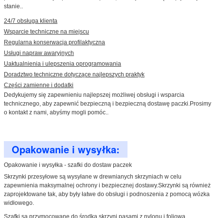
stanie..
24/7 obsługa klienta
Wsparcie techniczne na miejscu
Regularna konserwacja profilaktyczna
Usługi napraw awaryjnych
Uaktualnienia i ulepszenia oprogramowania
Doradztwo techniczne dotyczące najlepszych praktyk
Części zamienne i dodatki
Dedykujemy się zapewnieniu najlepszej możliwej obsługi i wsparcia
technicznego, aby zapewnić bezpieczną i bezpieczną dostawę paczki.Prosimy
o kontakt z nami, abyśmy mogli pomóc..
Opakowanie i wysyłka:
Opakowanie i wysyłka - szafki do dostaw paczek
Skrzynki przesyłowe są wysyłane w drewnianych skrzyniach w celu
zapewnienia maksymalnej ochrony i bezpiecznej dostawy.Skrzynki są również
zaprojektowane tak, aby były łatwe do obsługi i podnoszenia z pomocą wózka
widłowego.
Szafki są przymocowane do środka skrzyni pasami z nylonu i foliową