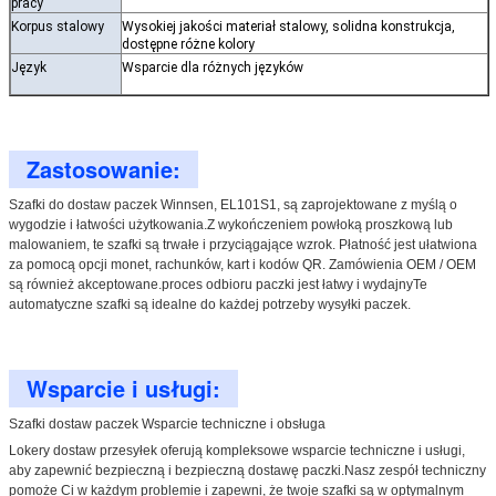
pracy
Korpus stalowy
Wysokiej jakości materiał stalowy, solidna konstrukcja,
dostępne różne kolory
Język
Wsparcie dla różnych języków
Zastosowanie:
Szafki do dostaw paczek Winnsen, EL101S1, są zaprojektowane z myślą o
wygodzie i łatwości użytkowania.Z wykończeniem powłoką proszkową lub
malowaniem, te szafki są trwałe i przyciągające wzrok. Płatność jest ułatwiona
za pomocą opcji monet, rachunków, kart i kodów QR. Zamówienia OEM / OEM
są również akceptowane.proces odbioru paczki jest łatwy i wydajnyTe
automatyczne szafki są idealne do każdej potrzeby wysyłki paczek.
Wsparcie i usługi:
Szafki dostaw paczek Wsparcie techniczne i obsługa
Lokery dostaw przesyłek oferują kompleksowe wsparcie techniczne i usługi,
aby zapewnić bezpieczną i bezpieczną dostawę paczki.Nasz zespół techniczny
pomoże Ci w każdym problemie i zapewni, że twoje szafki są w optymalnym