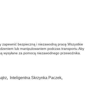
by zapewnić bezpieczną i niezawodną pracę.Wszystkie
kodzeniem lub manipulowaniem podczas transportu.Aby
e są wysyłane za pomocą niezawodnego przewoźnika.
ątrz
,
Inteligentna Skrzynka Paczek
,