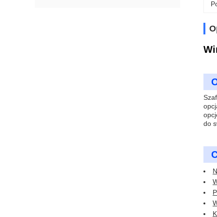
Po
O
Wi
O
Szaf
opcj
opcj
do s
C
N
W
P
W
K