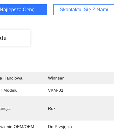
Najlepszą Cenę
Skontaktuj Się Z Nami
ktu
a Handlowa
Winnsen
r Modelu
VKM-01
ncja:
Rok
wienie OEM/OEM:
Do Przyjęcia