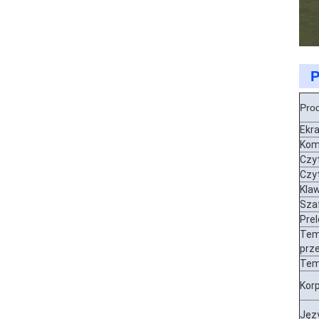
P
Pro
Ekr
Kom
Czyt
Czy
Kla
Szaf
Pre
Tem
prz
Tem
Kor
Jęz