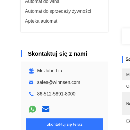
Automat do wina
Automat do sprzedaży żywności
Apteka automat
Skontaktuj się z nami
S
Mr. John Liu
M
sales@winnsen.com
O
86-512-5891-8000
N
E
Skontaktuj się teraz