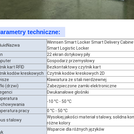
arametry techniczne:
Winnsen Smart Locker Smart Delivery Cabinet
dukt
Nazwa
Smart Logistic Locker
an
22 ekran dotykowy piły
puter
Gospodarz przemysłowy
nik kart RFID
Bezkontaktowy czytnik kart
tnik kodów kreskowych
Czytnik kodów kreskowych 2D
wisze
Klawiatura ze stali nierdzewnej
ki (drzwi)
Zabezpieczone zamki elektroniczne
legenci
Dwukanałowe głośniki
peratura
-10 °C - 50 °C
echowywania
peratura pracy
0 °C - 50 °C
Wysokiej jakości materiał stalowy, solidna ko
pus stalowy
różne kolory
Wsparcie dla różnych języków
yk