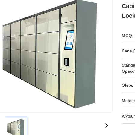
Cabi
Lock
MOQ:
Cena £
Stand
Opako
Okres 
Metoda
Wydajn