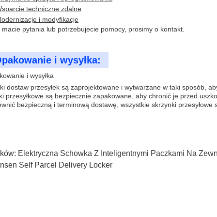
sparcie techniczne zdalne
odernizacje i modyfikacje
i macie pytania lub potrzebujecie pomocy, prosimy o kontakt.
pakowanie i wysyłka:
owanie i wysyłka
ki dostaw przesyłek są zaprojektowane i wytwarzane w taki sposób, a
ki przesyłkowe są bezpiecznie zapakowane, aby chronić je przed usz
wnić bezpieczną i terminową dostawę, wszystkie skrzynki przesyłow
ków:
Elektryczna Schowka Z Inteligentnymi Paczkami Na Zewn
nsen Self Parcel Delivery Locker