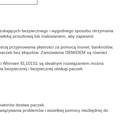
 szukających bezpiecznego i wygodnego sposobu otrzymania
z powłoką proszkową lub malowaniem, aby zapewnić
ością przyjmowania płatności za pomocą monet, banknotów,
ia paczek bez kłopotów. Zamówienia OEM/OEM są również
fki Winnsen EL101S1 są idealnym rozwiązaniem.można
bezpiecznej i bezpiecznej obsługi paczek.
okatorów dostaw paczek.
związywania problemów i wszelkiej pomocy niezbędnej do