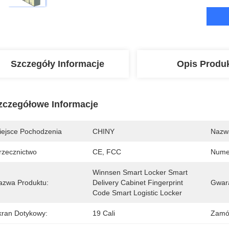
Szczegóły Informacje
Opis Produ
zczegółowe Informacje
iejsce Pochodzenia
CHINY
Nazw
rzecznictwo
CE, FCC
Nume
Winnsen Smart Locker Smart 
azwa Produktu:
Delivery Cabinet Fingerprint 
Gwara
Code Smart Logistic Locker
kran Dotykowy:
19 Cali
Zamó