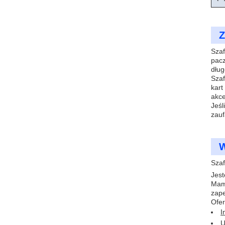
Z
Szaf
pacz
dług
Szaf
kart
akc
Jeśl
zauf
W
Szaf
Jest
Mamy
zape
Ofer
I
U