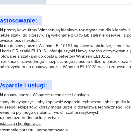
astosowanie:
ki przesyłkowe firmy Winnsen są idealnym rozwiązaniem dla klientów
ek.te szafki do przesyłki są wykonane z CRS lub stali nierdzewnej, 
owieczność i trwałość.
ki do dostaw paczek Winnsen EL101S1 są łatwe w obsłudze, z możliw
 i kodu QR.szafki EL101S1 oferują szybki i łatwy sposób otrzymywan
eptowane z szafkami do dostaw pakietów Winnsen EL101S1.
i szukasz niezawodnego i bezpiecznego sposobu odbioru paczek, sza
ać skrzynkom do dostawy paczek Winnsen EL101S1 w celu zapewnienia 
sparcie i usługi:
ki dostaw paczek Wsparcie techniczne i obsługa
eśmy do dyspozycji, aby zapewnić wsparcie techniczne i obsługę dla l
 zespół ekspertów, którzy mogą udzielić doradztwa technicznego, ro
wnienia płynnego działania Twoich szaf przesyłowych.
ujemy różnorodne usługi, w tym:
nstalacja i konfiguracja
trzymanie sprzętu i oprogramowania