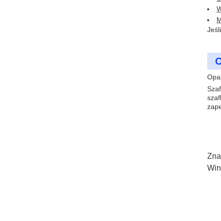
W
M
Jeśl
O
Opak
Szaf
szaf
zape
Zna
Win