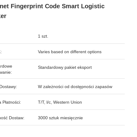
net Fingerprint Code Smart Logistic
er
1 szt.
:
Varies based on different options
ardowe
Standardowy pakiet eksport
wanie:
Dostawy:
W zależności od dostępności zapasów
 Płatności:
T/T, l/c, Western Union
ość Dostaw:
3000 sztuk miesięcznie