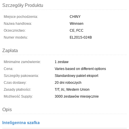
Szczegóły Produktu
Miejsce pochodzenia:
CHINY
Nazwa handlowa:
Winnsen
Orzecznictwo:
CE, FCC
Numer modelu:
EL201S-024B
Zapłata
Minimalne zamówienie:
1 zestaw
Cena:
Varies based on different options
Szczegóły pakowania:
Standardowy pakiet eksport
Czas dostawy:
20 dni roboczych
Zasady płatności:
T/T, l/c, Western Union
Możliwość Supply:
3000 zestawów miesięcznie
Opis
Inteligentna szafka