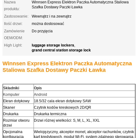
Nazwa
Winnsen Express Elektron Paczka Automatyczna Staliowa
Szafka Dostawy Paczki Ławka
produktu:
Zastosowanie:
Wewnątrz i na zewnątrz
Ilość drzwi:
można dostosować
Zamówienie
Do przyjęcia
OEM/ODM:
luggage storage lockers
High Light:
,
grand central station storage lock
Winnsen Express Elektron Paczka Automatyczna
Staliowa Szafka Dostawy Paczki Ławka
Składniki
Opis
Komputer
Android
Ekran dotykowy
18.5/32 cala ekran dotykowy SAW
Skaner
Czytnik kodów kreskowych 2D/QR
Drukarka
Drukarka termiczna
Rozmiar otworu
Drzwi różnej wielkości: S, M, L, XL, XXL
drzwi
Opcjonalna
Wielojęzyczny, akceptor monet, akceptor rachunków, czytnik
konfiguracja
kart kredytowych, moduł Wi-Fi, system zdalnego sterowania,