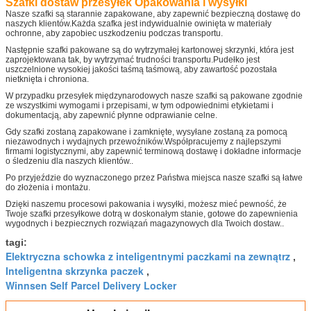
Szafki dostaw przesyłek Opakowania i wysyłki
Nasze szafki są starannie zapakowane, aby zapewnić bezpieczną dostawę do
naszych klientów.Każda szafka jest indywidualnie owinięta w materiały
ochronne, aby zapobiec uszkodzeniu podczas transportu.
Następnie szafki pakowane są do wytrzymałej kartonowej skrzynki, która jest
zaprojektowana tak, by wytrzymać trudności transportu.Pudełko jest
uszczelnione wysokiej jakości taśmą taśmową, aby zawartość pozostała
nietknięta i chroniona.
W przypadku przesyłek międzynarodowych nasze szafki są pakowane zgodnie
ze wszystkimi wymogami i przepisami, w tym odpowiednimi etykietami i
dokumentacją, aby zapewnić płynne odprawianie celne.
Gdy szafki zostaną zapakowane i zamknięte, wysyłane zostaną za pomocą
niezawodnych i wydajnych przewoźników.Współpracujemy z najlepszymi
firmami logistycznymi, aby zapewnić terminową dostawę i dokładne informacje
o śledzeniu dla naszych klientów..
Po przyjeździe do wyznaczonego przez Państwa miejsca nasze szafki są łatwe
do złożenia i montażu.
Dzięki naszemu procesowi pakowania i wysyłki, możesz mieć pewność, że
Twoje szafki przesyłkowe dotrą w doskonałym stanie, gotowe do zapewnienia
wygodnych i bezpiecznych rozwiązań magazynowych dla Twoich dostaw..
tagi:
Elektryczna schowka z inteligentnymi paczkami na zewnątrz
,
Inteligentna skrzynka paczek
,
Winnsen Self Parcel Delivery Locker