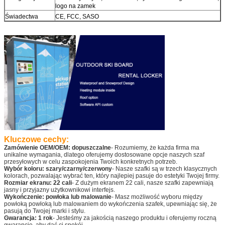
logo na zamek
Świadectwa
CE, FCC, SASO
Zostaw wiadomość
Oddzwonimy wkrótce!
Kluczowe cechy:
Zamówienie OEM/OEM: dopuszczalne
- Rozumiemy, że każda firma ma
unikalne wymagania, dlatego oferujemy dostosowane opcje naszych szaf
przesyłowych w celu zaspokojenia Twoich konkretnych potrzeb.
Wybór koloru: szary/czarny/czerwony
- Nasze szafki są w trzech klasycznych
kolorach, pozwalając wybrać ten, który najlepiej pasuje do estetyki Twojej firmy.
Rozmiar ekranu: 22 cali
- Z dużym ekranem 22 cali, nasze szafki zapewniają
jasny i przyjazny użytkownikowi interfejs.
Wykończenie: powłoka lub malowanie
- Masz możliwość wyboru między
powłoką powłoką lub malowaniem do wykończenia szafek, upewniając się, że
pasują do Twojej marki i stylu.
Gwarancja: 1 rok
- Jesteśmy za jakością naszego produktu i oferujemy roczną