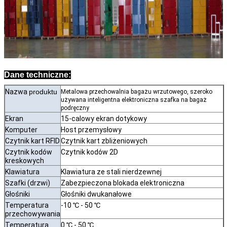
Dane techniczne:
Nazwa
produktu
Metalowa przechowalnia bagażu wrzutowego, szeroko
używana inteligentna elektroniczna szafka na bagaż
podręczny
Ekran
15-calowy ekran dotykowy
Komputer
Host przemysłowy
Czytnik kart RFID
Czytnik kart zbliżeniowych
Czytnik kodów
Czytnik kodów 2D
kreskowych
Klawiatura
Klawiatura ze stali nierdzewnej
Szafki (drzwi)
Zabezpieczona blokada elektroniczna
Głośniki
Głośniki dwukanałowe
Temperatura
-10 ℃ - 50 ℃
przechowywania
Temperatura
0 ℃ - 50 ℃