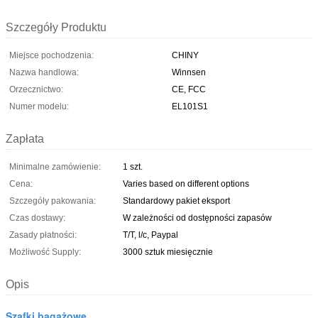
Szczegóły Produktu
Miejsce pochodzenia:
CHINY
Nazwa handlowa:
Winnsen
Orzecznictwo:
CE, FCC
Numer modelu:
EL101S1
Zapłata
Minimalne zamówienie:
1 szt.
Cena:
Varies based on different options
Szczegóły pakowania:
Standardowy pakiet eksport
Czas dostawy:
W zależności od dostępności zapasów
Zasady płatności:
T/T, l/c, Paypal
Możliwość Supply:
3000 sztuk miesięcznie
Opis
Szafki bagażowe