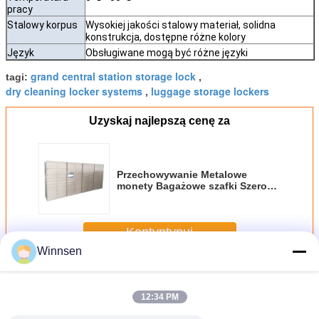
pracy
Stalowy korpus
Wysokiej jakości stalowy materiał, solidna
konstrukcja, dostępne różne kolory
Język
Obsługiwane mogą być różne języki
grand central station storage lock
tagi:
,
dry cleaning locker systems
luggage storage lockers
,
Uzyskaj najlepszą cenę za
Przechowywanie Metalowe
monety Bagażowe szafki Szeroko
używane Inteligentna
elektroniczna szafka na worek
Kontyntynuj
Winnsen
Szafki bagażowe
Jeszcze
12:34 PM