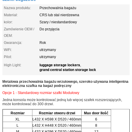
Nazwa produktu:
Przechowalnia bagażu
Materiał:
CRS lub stal nierdzewna
kolor:
Szary / niestandardowy
Zamówienie OEM /
Do przyjęcia
OEM:
Gwarancja:
Rok
WiFi:
utrzymany
Pilot:
utrzymany
luggage storage lockers
High Light:
,
grand central station storage lock
Metalowa przechowalnia bagażu wrzutowego, szeroko używana inteligentna
elektroniczna szafka na bagaż podręczny
Opcje 1 - Standardowy rozmiar szafki Modułowy
Jedna konsola może kontrolować jedną lub więcej szafek rozszerzających,
może kontrolować do 300 drzwi.
Rozmiar
Rozmiar otworu drzwi
Max door Ilość
XL
L432 X H598 X D520 / 460mm
6
L
L432 X H448 X D520 / 460mm
8
M
L432 X H296 X D520 / 460mm
12