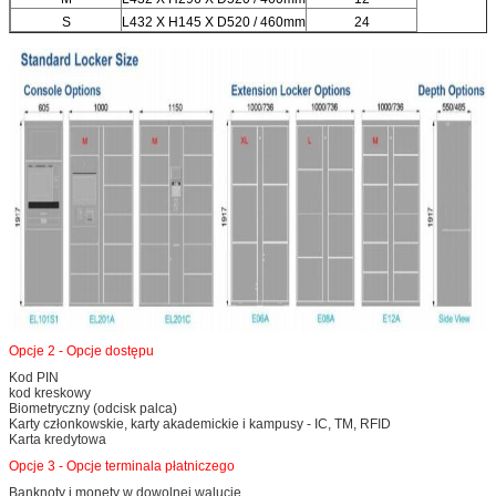
S
L432 X H145 X D520 / 460mm
24
Zostaw wiadomość
Oddzwonimy wkrótce!
Opcje 2 - Opcje dostępu
Kod PIN
kod kreskowy
Biometryczny (odcisk palca)
Karty członkowskie, karty akademickie i kampusy - IC, TM, RFID
Karta kredytowa
Opcje 3 - Opcje terminala płatniczego
Banknoty i monety w dowolnej walucie