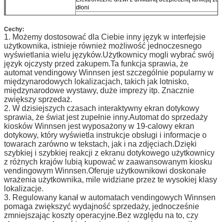
dłoni
Niestandardowy projekt jest akceptowalny!
Zdolność sprzedaży
Min.wielkość opakowania towaru: 40 x 40 x 40 mm
Cechy:
1. Możemy dostosować dla Ciebie inny język w interfejsie
Maks.wielkość opakowania towaru: 250 x 300 x 150 
użytkownika, istnieje również możliwość jednoczesnego
Komputer
Standardowy system komputerowy przemysłowy, zmni
wyświetlania wielu języków.Użytkownicy mogli wybrać swój
Twój koszt utrzymania maksymalnie
język ojczysty przed zakupem.Ta funkcja sprawia, że ​​
automat vendingowy Winnsen jest szczególnie popularny w
19-calowy ekran
Typ wyświetlacza: 19-calowy wyświetlacz TFT LCD z 
dotykowy
międzynarodowych lokalizacjach, takich jak lotnisko,
Rozdzielczość: 1280 x 1024
międzynarodowe wystawy, duże imprezy itp. Znacznie
Jasność: 300 cd/m2
zwiększy sprzedaż.
Kolory: 16,7 miliona
2. W dzisiejszych czasach interaktywny ekran dotykowy
Czas odpowiedzi: 5 ms
sprawia, że ​​świat jest zupełnie inny.Automat do sprzedaży
Kąt widzenia: 160 (w poziomie);160 (w pionie)
kiosków Winnsen jest wyposażony w 19-calowy ekran
dotykowy, który wyświetla instrukcje obsługi i informacje o
Technologia dotykowa: powierzchniowa fala akustycz
towarach zarówno w tekstach, jak i na zdjęciach.Dzięki
Czułość na dotyk: Naprawiono
szybkiej i szybkiej reakcji z ekranu dotykowego użytkownicy
Akceptor banknotów
Identyfikuj i odbieraj banknoty z różnych krajów,
z różnych krajów lubią kupować w zaawansowanym kiosku
takich jak dolar amerykański, euro, rubel...
vendingowym Winnsen.Oferuje użytkownikowi doskonałe
wrażenia użytkownika, mile widziane przez te wysokiej klasy
Akceptor monet
Identyfikuj i odbieraj monety z różnych krajów,
takich jak dolar amerykański, euro, rubel...
lokalizacje.
3. Regulowany kanał w automatach vendingowych Winnsen
Czytnik kart
Zaakceptuj kartę IC, m
karta agstripe, karta przedpłaco
pomaga zwiększyć wydajność sprzedaży, jednocześnie
Płatność kartą kredytową
zmniejszając koszty operacyjne.Bez względu na to, czy