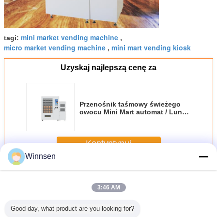
mini market vending machine
tagi:
,
micro market vending machine
mini mart vending kiosk
,
Uzyskaj najlepszą cenę za
Przenośnik taśmowy świeżego
owocu Mini Mart automat / Lunch
Box Automat
Kontyntynuj
Winnsen
Mini Mart automat
Jeszcze
3:46 AM
Good day, what product are you looking for?