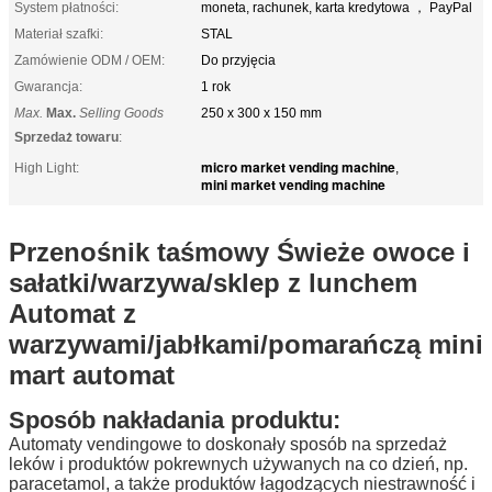
System płatności:
moneta, rachunek, karta kredytowa ， PayPal
Materiał szafki:
STAL
Zamówienie ODM / OEM:
Do przyjęcia
Gwarancja:
1 rok
Max.
Max.
Selling Goods
250 x 300 x 150 mm
Sprzedaż towaru
:
micro market vending machine
High Light:
,
mini market vending machine
Przenośnik taśmowy Świeże owoce i
sałatki/warzywa/sklep z lunchem
Automat z
warzywami/jabłkami/pomarańczą mini
mart automat
Sposób nakładania produktu:
Automaty vendingowe to doskonały sposób na sprzedaż
leków i produktów pokrewnych używanych na co dzień, np.
paracetamol, a także produktów łagodzących niestrawność i