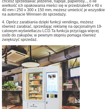
chcesz sprzedawać jedzenie, napoje, papierosy..., o ile
Opcje sprzętowe
19-calowy wyświetlacz reklamowy LCD, drukarka par
wielkość ich opakowania mieści się w przedziale
40 x 40 x
Czytnik kart RFID, kamera ...
40 mm i 250 x 300 x 150 mm, możesz umieścić je wszystkie
Jeśli części, których potrzebujesz, nie są wymienione 
na automacie Winnsen do sprzedaży.
Opcje oprogramowania
Funkcja raportowania, system zdalnego sterowania,
4.
Oprócz zarabiania dzięki funkcji vendingu, możesz
doświadczenie w zarządzaniu zapasami itp.
również zarabiać, sprzedając reklamę na opcjonalnym 19-
Wbudowane głośniki
2*3W
calowym wyświetlaczu LCD.Ta funkcja przyciąga więcej
osób do zakupów, w pewnym stopniu pomaga również
Napięcie robocze
100-240V, 50/60Hz
zwiększyć sprzedaż.
Aprobata
CE, FCC