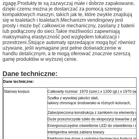
zgagę.Produkty te są zazwyczaj małe i dobrze zapakowane,
dzięki czemu można je dostarczać za pomocą szeregu
kompaktowych maszyn, takich jak te, które zwykle znajdują
się w toaletach i toaletach.Mechanizm vendingowy jest
prosty i może być całkowicie mechaniczny, zasilany z baterii
lub podłączony do sieci.Takie możliwości zapewniają
maksymalną elastyczność pod względem lokalizacji i
przestrzeni.Stojące automaty sprzedające mogą być również
używane, jeśli wymagane jest pełne doświadczenie w
handlu detalicznym, a te mogą oferować znacznie szerszą
gamę produktów w wyższej cenie.
Dane techniczne:
Dane techniczne:
Stalowy korpus
Całkowity rozmiar: 1970 (szer.) x 1200 (gł.) x 1970 (w
Szafka z wysokiej jakości stali,
lakiery chroniące środowisko w różnych kolorach,
Zabezpieczona konstrukcja z zamkiem na elementy w
Duże przezroczyste szkło do ekspozycji towarów z pr
Energooszczędne oświetlenie LED do oświetlenia i de
Inteligentna winda zabiera towary
Elektroniczne drzwi z unikalną bezpieczną funkcją za