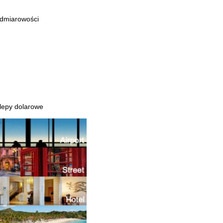
admiarowości
klepy dolarowe