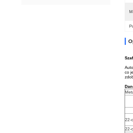
Ma
Po
O
Sza
Auto
co j
zdob
Dan
Met
22-
22-