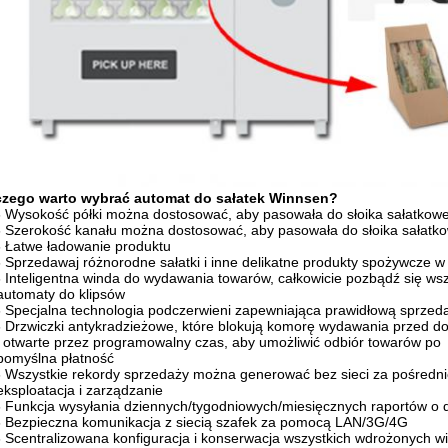
czego warto wybrać automat do sałatek Winnsen?
-
Wysokość półki można dostosować, aby pasowała do słoika sałatkowe
-
Szerokość kanału można dostosować, aby pasowała do słoika sałatko
-
Łatwe ładowanie produktu
-
Sprzedawaj różnorodne sałatki i inne delikatne produkty spożywcze
-
Inteligentna winda do wydawania towarów, całkowicie pozbądź się ws
automaty do klipsów
-
Specjalna technologia podczerwieni zapewniająca prawidłową sprzed
-
Drzwiczki antykradzieżowe, które blokują komorę wydawania przed do
i otwarte przez programowalny czas, aby umożliwić odbiór towarów po
pomyślna płatność
-
Wszystkie rekordy sprzedaży można generować bez sieci za pośrednic
eksploatacja i zarządzanie
-
Funkcja wysyłania dziennych/tygodniowych/miesięcznych raportów o
-
Bezpieczna komunikacja z siecią szafek za pomocą LAN/3G/4G
-
Scentralizowana konfiguracja i konserwacja wszystkich wdrożonych 