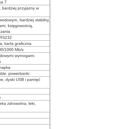
sa 7
 bardziej przyjazny w
odowym, bardziej stabilny,
ami, księgowością,
dzania
t RS232
, karta graficzna
00/1000 Mb/s
rodowymi wymogami
a
anapka
able, powerbanki
e, dyski USB i pamięć
e
eka zdrowotna, leki,