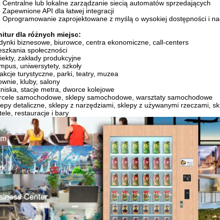
-
Centralne lub lokalne zarządzanie siecią automatów sprzedających
-
Zapewnione API dla łatwej integracji
-
Oprogramowanie zaprojektowane z myślą o wysokiej dostępności i n
itur dla różnych miejsc:
ynki biznesowe, biurowce, centra ekonomiczne, call-centers
szkania społeczności
ekty, zakłady produkcyjne
pus, uniwersytety, szkoły
akcje turystyczne, parki, teatry, muzea
ownie, kluby, salony
tniska, stacje metra, dworce kolejowe
cele samochodowe, sklepy samochodowe, warsztaty samochodowe
epy detaliczne, sklepy z narzędziami, sklepy z używanymi rzeczami, s
ele, restauracje i bary