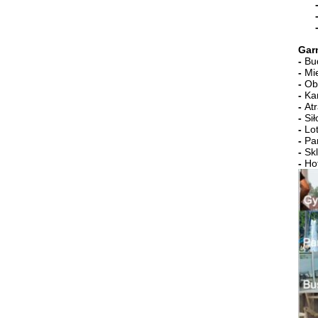
Garn
-
Bud
-
Mie
-
Obi
-
Kam
-
Atr
-
Sił
-
Lo
-
Par
-
Skl
-
Hot