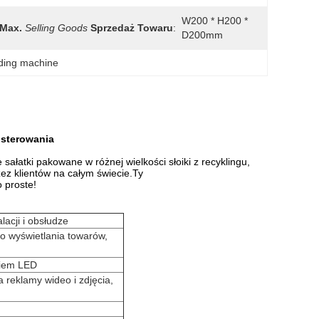
W200 * H200 * 
Max.
Selling Goods
Sprzedaż Towaru
:
D200mm
nding machine
 sterowania
łatki pakowane w różnej wielkości słoiki z recyklingu,
ez klientów na całym świecie.Ty
o proste!
lacji i obsłudze
 wyświetlania towarów,
niem LED
 reklamy wideo i zdjęcia,