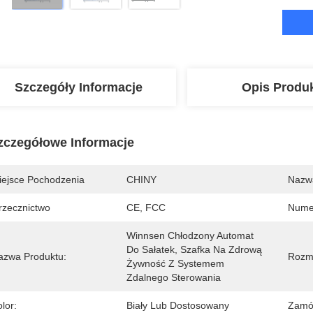
Szczegóły Informacje
Opis Produ
zczegółowe Informacje
iejsce Pochodzenia
CHINY
Nazw
rzecznictwo
CE, FCC
Nume
Winnsen Chłodzony Automat 
Do Sałatek, Szafka Na Zdrową 
azwa Produktu:
Rozm
Żywność Z Systemem 
Zdalnego Sterowania
lor:
Biały Lub Dostosowany
Zamó