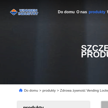
Do domu
O nas
produkty
SZCZ
PROD
Do domu
>
produkty
>
Zdrowa żywność Vending Locke
produkty