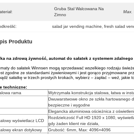
Gruba Stal Walcowana Na 
teriał:
Max.
Zimno
dkreślić:
salad jar vending machine
, 
fresh salad ve
pis Produktu
fka na zdrową żywność, automat do sałatek z systemem zdalnego
maty do sałatek Winnsen mogą sprzedawać wszelkiego rodzaju świeże sa
est zgodne ze standardami żywieniowymi i jest gorąco przyjmowane prz
ądź sałatkę w trzech prostych krokach, wybierz – zapłać – weź, jakie t
e techniczne:
alowa rama
Wytrzymała konstrukcja stalowa, łatwa w insta
Dwuwarstwowe okno ze szkła hartowanego do
bezpieczne i wygodne
Elegancka aluminiowa ościeżnica z oświetle
Rozdzielczość Full HD 1920 x 1080, wyświetla
calowy wyświetlacz LCD
gdy żaden klient nie działa,
calowy ekran dotykowy
Grubość: 6mm, Max: 4096×4096