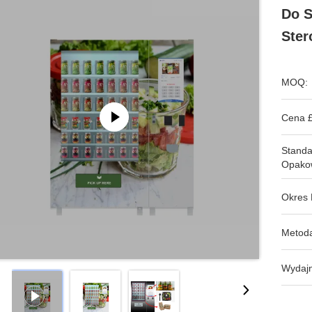
Do S
Ster
MOQ:
Cena £
Stand
Opako
Okres 
Metoda
Wydajn