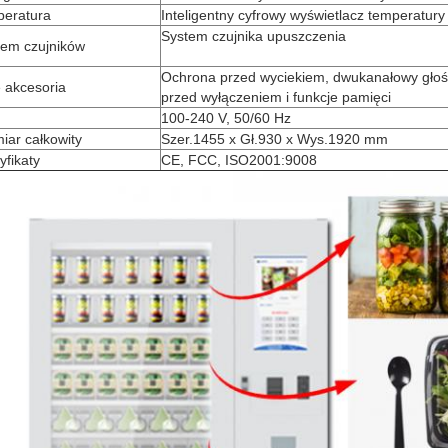
peratura
Inteligentny cyfrowy wyświetlacz temperatury
System czujnika upuszczenia
tem czujników
Ochrona przed wyciekiem, dwukanałowy głośn
 akcesoria
przed wyłączeniem i funkcje pamięci
100-240 V, 50/60 Hz
iar całkowity
Szer.1455 x Gł.930 x Wys.1920 mm
yfikaty
CE, FCC, ISO2001:9008