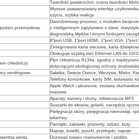
Twardość powierzchni: ocena twardości Moh
Wysoce zaawansowany interfejs użytkownika,
użyciu, szybka reakcja
Dwurdzeniowy procesor, z modułem bezprzew
podarz przemysłowy
z inteligentnym zapytaniem o dane, statystyk
diagnostyką błędów i innymi funkcjami zarzą
8*port USB, 1*port HDMI, 1*port VGA, 1*por
Zintegrowana karta sieciowa, karta dźwiękowa
Obsługuje szybką sieć Ethernet LAN do 10/1
Płyn chłodniczy R134a, zgodny z międzyna
tem chłodniczy
dotyczącymi ekologicznej ochrony środowisk
ary vendingowe
Sałatka, Świeże Owoce, Warzywa, Mleko, K
Telefony komórkowe, karty SIM, ładowarki, k
Apple Watch i akcesoria, zestawy słuchawkow
masowa
Aparaty, kamery i drony, odtwarzacze MP3
Suszarki do włosów, golarki, narzędzia ręczn
Pielęgnacja skóry, pielęgnacja niemowląt, opi
witaminy
Pamiątki, zabawki, prezenty, odzież, buty
Napoje, butelki, puszki, przekąski, napoje
ligentna winda
Dozować towary równomiernie i szybko