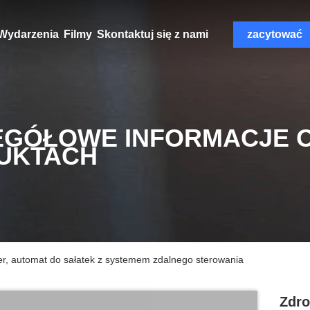
Wydarzenia
Filmy
Skontaktuj się z nami
zacytować
EGÓŁOWE INFORMACJE 
UKTACH
r, automat do sałatek z systemem zdalnego sterowania
Zdro