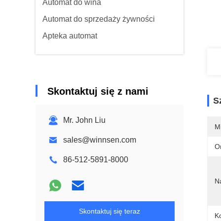
Automat do wina
Automat do sprzedaży żywności
Apteka automat
Skontaktuj się z nami
S
Mr. John Liu
M
sales@winnsen.com
O
86-512-5891-8000
N
Skontaktuj się teraz
Ko