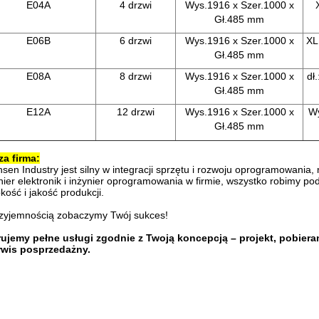
E04A
4 drzwi
Wys.1916 x Szer.1000 x
Gł.485 mm
E06B
6 drzwi
Wys.1916 x Szer.1000 x
XL
Gł.485 mm
E08A
8 drzwi
Wys.1916 x Szer.1000 x
dł
Gł.485 mm
E12A
12 drzwi
Wys.1916 x Szer.1000 x
Wy
Gł.485 mm
a firma:
sen Industry jest silny w integracji sprzętu i rozwoju oprogramowania
nier elektronik i inżynier oprogramowania w firmie, wszystko robimy
kość i jakość produkcji.
zyjemnością zobaczymy Twój sukces!
rujemy pełne usługi zgodnie z Twoją koncepcją – projekt, pobiera
erwis posprzedażny.