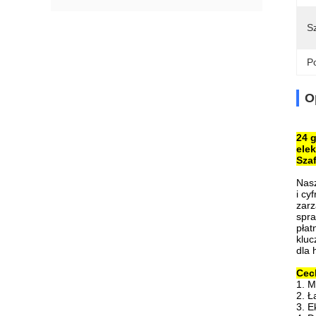
Sz
Po
O
24 
ele
Szaf
Nasz
i cy
zarz
spra
płat
kluc
dla 
Cec
1. M
2. Ł
3. E