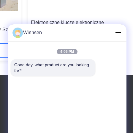
Elektroniczne klucze elektroniczne
 Szafki
do przechowywania bagażu z
Winnsen
certyfikatem CE / FCC
Skontaktuj się teraz
4:06 PM
Good day, what product are you looking 
for?