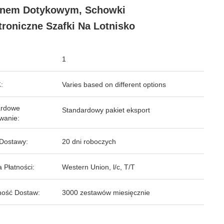
anem Dotykowym, Schowki
troniczne Szafki Na Lotnisko
1
:
Varies based on different options
ardowe
Standardowy pakiet eksport
wanie:
Dostawy:
20 dni roboczych
 Płatności:
Western Union, l/c, T/T
ość Dostaw:
3000 zestawów miesięcznie