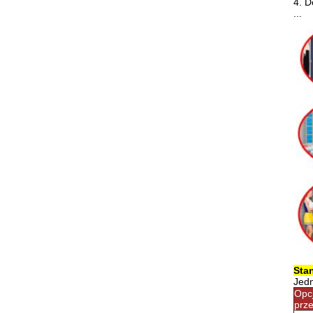
4. 
...
Sta
Jedn
Opcj
prze