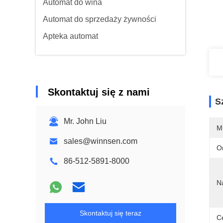
Automat do wina
Automat do sprzedaży żywności
Apteka automat
Skontaktuj się z nami
S
Mr. John Liu
M
sales@winnsen.com
O
86-512-5891-8000
N
Skontaktuj się teraz
Ce