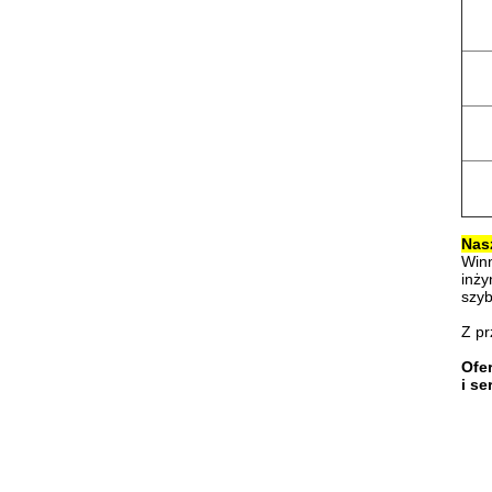
Nasz
Winn
inży
szyb
Z pr
Ofe
i s