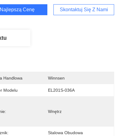
Najlepszą Cenę
Skontaktuj Się Z Nami
ktu
a Handlowa
Winnsen
r Modelu
EL201S-036A
ie:
Wnętrz
znik:
Stalowa Obudowa