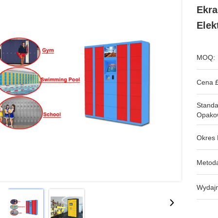
Ekr
Elek
MOQ:
Cena £
Stand
Opako
Okres 
Metoda
Wydajn