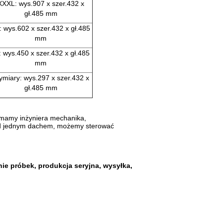
XXXL: wys.907 x szer.432 x
gł.485 mm
: wys.602 x szer.432 x gł.485
mm
.: wys.450 x szer.432 x gł.485
mm
miary: wys.297 x szer.432 x
gł.485 mm
, mamy inżyniera mechanika,
 pod jednym dachem, możemy sterować
nie próbek, produkcja seryjna, wysyłka,