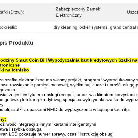
Zabezpieczony Zamek 
afki (drzwi):
Uszcz
Elektroniczny
dkreślić:
dry cleaning locker systems
, 
grand central 
pis Produktu
godziny Smart Coin Bill Wypożyczalnia kart kredytowych Szafki 
ktroniczne
ki na lotnisko
a szafka elektroniczna ma własny projekt, program i wyprodukowany s
frowe rozwiązanie pamięci masowej, wyeliminuj klucze i uprość usłu
ądzania
wia, że ​​jest instytutem obsługi recepcji, umożliwia klientom korzysta
ne gotówką lub kartą kredytową, specjalna wytrzymała szafka do wypoż
zy
hoteli, szafki z opaskami RFID do wypożyczenia w aquaparkach itp.
hy:
ożliwość integracji z innymi kartami inteligentnymi
atwa i szybka obsługa
kran LCD pokazuje numer sprawy, czas i instrukcję obsługi