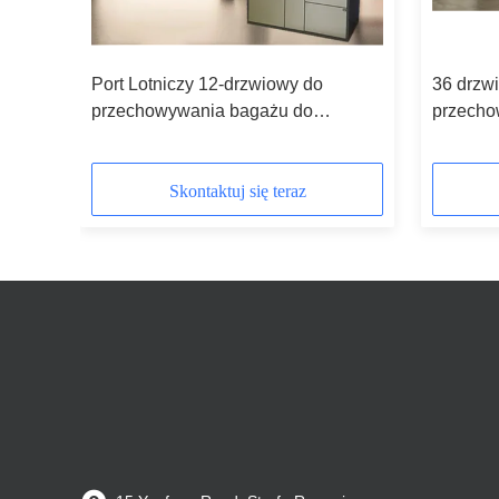
Port Lotniczy 12-drzwiowy do
36 drzw
ści
przechowywania bagażu do
przecho
przechowywania bagażu z funkcją
siłowni
reklamową
stalową
Skontaktuj się teraz