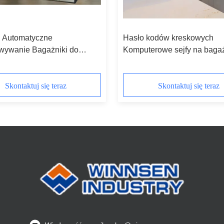
i Automatyczne
Hasło kodów kreskowych
wywanie Bagażniki do
Komputerowe sejfy na bagaż
 Basen Park wodny ze
plażowe Publiczna szafka z
 obudową
wielojęzycznym interfejsem
użytkownika
Skontaktuj się teraz
Skontaktuj się teraz