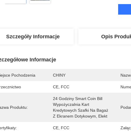
Szczegóły Informacje
Opis Produ
zczegółowe Informacje
iejsce Pochodzenia
CHINY
Nazw
rzecznictwo
CE, FCC
Nume
24 Godziny Smart Coin Bill 
Wypożyczalnia Kart 
azwa Produktu:
Podan
Kredytowych Szafki Na Bagaż 
Z Ekranem Dotykowym, Elekt
rtyfikaty:
CE, FCC
Załąc