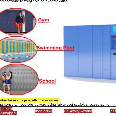
Dostosowane rozwiązania są akceptowane
ndardowe opcje szafki rozszerzeń:
a konsola może obsługiwać jedną lub więcej szafek z rozszerzeniem, 
a szafki
Ilość drzwi
Całkowity wymiar
Każ
dłużającej