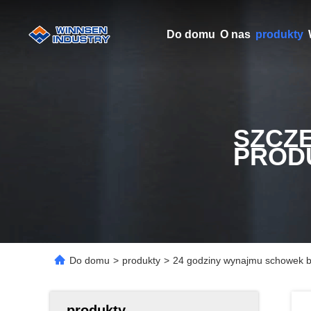
Do domu
O nas
produkty
SZCZ
PROD
Do domu
>
produkty
>
24 godziny wynajmu schowek ba
produkty