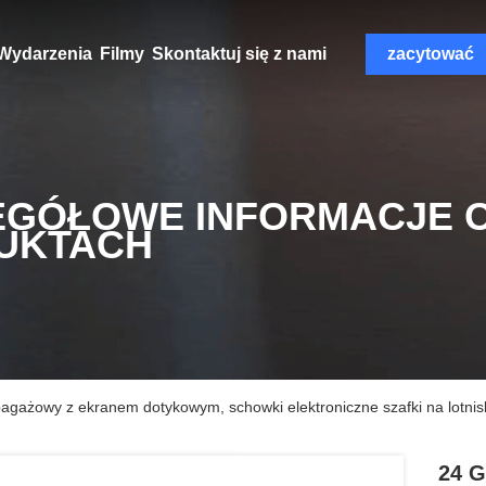
Wydarzenia
Filmy
Skontaktuj się z nami
zacytować
EGÓŁOWE INFORMACJE 
UKTACH
gażowy z ekranem dotykowym, schowki elektroniczne szafki na lotnis
24 