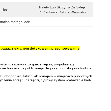
Palety Lub Skrzynia Ze Sklejki 
elka:
Z Piankową Osłoną Wewnątrz
station storage lock
na bagaż z ekranem dotykowym, przechowywanie
ystem, zapewnia bezpieczniejszy, wygodniejszy
gę przechowywania publicznego.Jego samoobsługowa funkcja
nie z udogodnień, takich jak wynajem w miejscach publicznych
yczenia sprzętu/narzędzi, cyfrowy system wydawania kart-