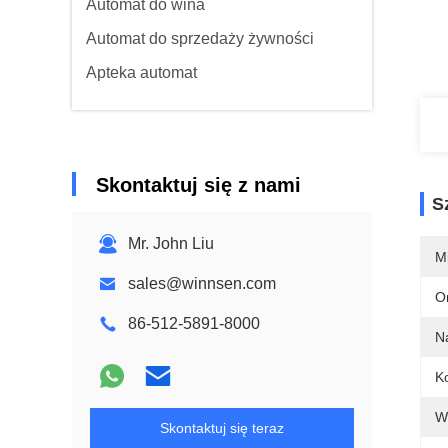
Automat do wina
Automat do sprzedaży żywności
Apteka automat
Skontaktuj się z nami
S
Mr. John Liu
M
sales@winnsen.com
O
86-512-5891-8000
N
Ko
Wi
Skontaktuj się teraz