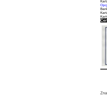
Kart
Opcj
Bank
Kart
Kart
Cer
Zna