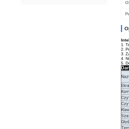
O
Po
O
Int
1. T
2. P
3. Z
4. N
5. D
Dan
Na
Ekr
Kom
Czyt
Czy
Kla
Szaf
Głoś
Tem