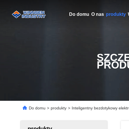
Do domu
O nas
produkty
SZCZ
PROD
Do domu
>
produkty
>
Inteligentny bezdotykowy elek
produkty