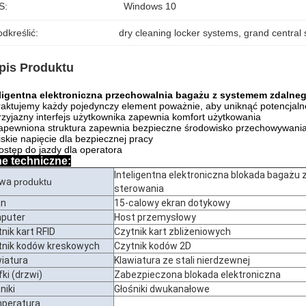
S:
Windows 10
dkreślić:
dry cleaning locker systems
, 
grand central 
pis Produktu
eligentna elektroniczna przechowalnia bagażu z systemem zdalne
raktujemy każdy pojedynczy element poważnie, aby uniknąć potencja
rzyjazny interfejs użytkownika zapewnia komfort użytkowania
apewniona struktura zapewnia bezpieczne środowisko przechowywani
iskie napięcie dla bezpiecznej pracy
ostęp do jazdy dla operatora
e techniczne:
Inteligentna elektroniczna blokada bagaż
zwa
produktu
sterowania
an
15-calowy ekran dotykowy
puter
Host przemysłowy
nik kart RFID
Czytnik kart zbliżeniowych
tnik kodów kreskowych
Czytnik kodów 2D
wiatura
Klawiatura ze stali nierdzewnej
ki (drzwi)
Zabezpieczona blokada elektroniczna
niki
Głośniki dwukanałowe
peratura