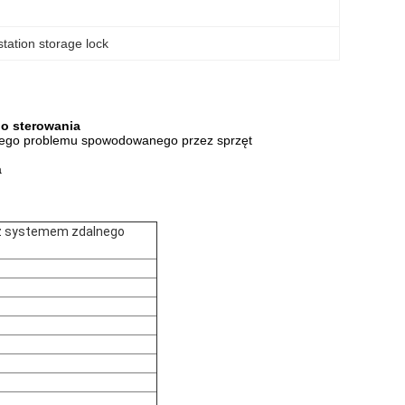
station storage lock
go sterowania
lnego problemu spowodowanego przez sprzęt
a
u z systemem zdalnego