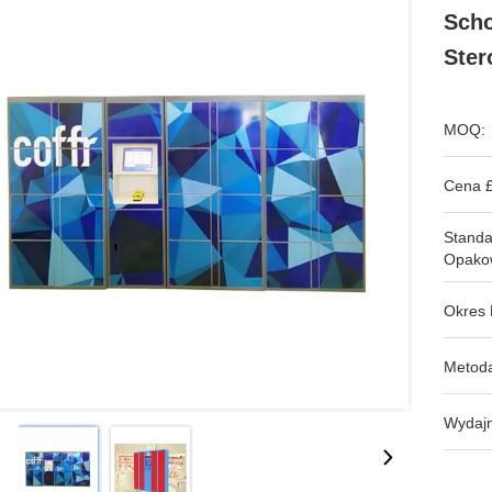
Sch
Ster
MOQ:
Cena £
Stand
Opako
Okres 
Metoda
Wydajn