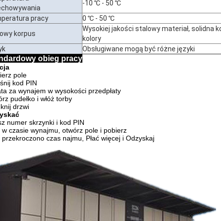
-10 ℃ - 50 ℃
echowywania
peratura pracy
0 ℃ - 50 ℃
Wysokiej jakości stalowy materiał, solidna 
lowy korpus
kolory
yk
Obsługiwane mogą być różne języki
ndardowy obieg pracy
cja
erz pole
śnij kod PIN
ta za wynajem w wysokości przedpłaty
rz pudełko i włóż torby
nij drzwi
yskać
z numer skrzynki i kod PIN
i w czasie wynajmu, otwórz pole i pobierz
i przekroczono czas najmu, Płać więcej i Odzyskaj