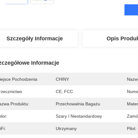
Szczegóły Informacje
Opis Produ
zczegółowe Informacje
iejsce Pochodzenia
CHINY
Nazw
rzecznictwo
CE, FCC
Nume
azwa Produktu:
Przechowalnia Bagażu
Mater
lor:
Szary / Niestandardowy
Zamó
Fi:
Utrzymany
Pilot: