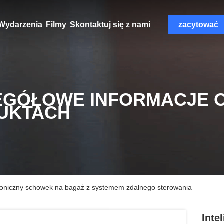
Wydarzenia
Filmy
Skontaktuj się z nami
zacytować
EGÓŁOWE INFORMACJE 
UKTACH
troniczny schowek na bagaż z systemem zdalnego sterowania
Inte