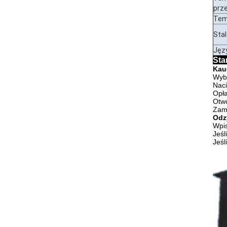
prz
Tem
Sta
Jęz
Sta
Kau
Wybi
Naci
Opła
Otwó
Zamk
Odz
Wpis
Jeśl
Jeśl