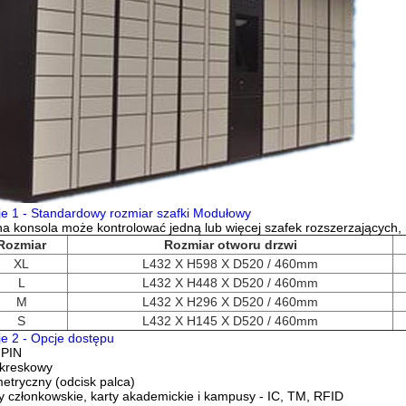
e 1 - Standardowy rozmiar szafki Modułowy
a konsola może kontrolować jedną lub więcej szafek rozszerzających,
Rozmiar
Rozmiar otworu drzwi
XL
L432 X H598 X D520 / 460mm
L
L432 X H448 X D520 / 460mm
M
L432 X H296 X D520 / 460mm
S
L432 X H145 X D520 / 460mm
e 2 - Opcje dostępu
 PIN
 kreskowy
etryczny (odcisk palca)
y członkowskie, karty akademickie i kampusy - IC, TM, RFID