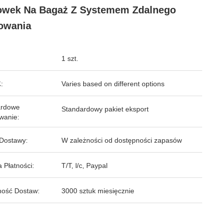
owek Na Bagaż Z Systemem Zdalnego
owania
1 szt.
:
Varies based on different options
ardowe
Standardowy pakiet eksport
wanie:
Dostawy:
W zależności od dostępności zapasów
 Płatności:
T/T, l/c, Paypal
ość Dostaw:
3000 sztuk miesięcznie