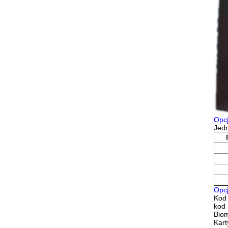
Opcj
Jedn
Opcj
Kod
kod
Biom
Kart