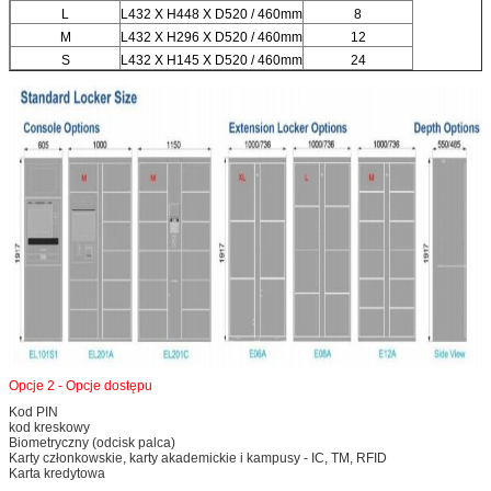
L
L432 X H448 X D520 / 460mm
8
M
L432 X H296 X D520 / 460mm
12
S
L432 X H145 X D520 / 460mm
24
Zostaw wiadomość
Oddzwonimy wkrótce!
Opcje 2 - Opcje dostępu
Kod PIN
kod kreskowy
Biometryczny (odcisk palca)
Karty członkowskie, karty akademickie i kampusy - IC, TM, RFID
Karta kredytowa