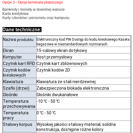
Opcje 3 - Opcje terminala płatniczego
Banknoty i monety w dowolnej walucie
Zatwierdź
Karta kredytowa
Karty członków i personelu oraz kampusu
Dane techniczne:
Nazwa
produktu
Elektroniczny kod PIN Dostęp do kodu kreskowego Kaseta
bagażowa w niestandardowych rozmiarach
Ekran
15-calowy ekran dotykowy
Komputer
Host przemysłowy
Czytnik kart RFID
Czytnik kart zbliżeniowych
Czytnik kodów
Czytnik kodów 2D
kreskowych
Klawiatura
Klawiatura ze stali nierdzewnej
Szafki (drzwi)
Zabezpieczona blokada elektroniczna
Głośniki
Głośniki dwukanałowe
Temperatura
-10 ℃ - 50 ℃
przechowywania
Temperatura
0 ℃ - 50 ℃
pracy
Stalowy korpus
Wysokiej jakości stalowy materiał, solidna
konstrukcja, dostępne różne kolory