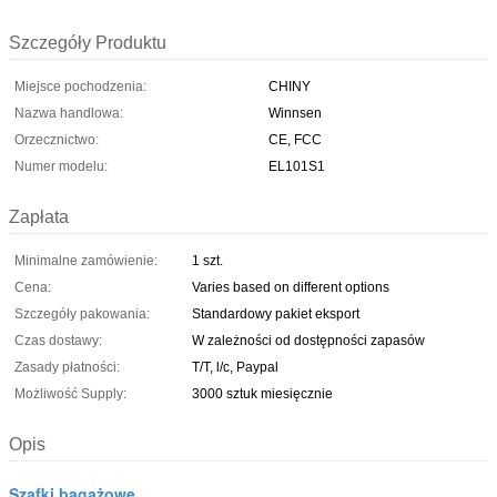
Szczegóły Produktu
Miejsce pochodzenia:
CHINY
Nazwa handlowa:
Winnsen
Orzecznictwo:
CE, FCC
Numer modelu:
EL101S1
Zapłata
Minimalne zamówienie:
1 szt.
Cena:
Varies based on different options
Szczegóły pakowania:
Standardowy pakiet eksport
Czas dostawy:
W zależności od dostępności zapasów
Zasady płatności:
T/T, l/c, Paypal
Możliwość Supply:
3000 sztuk miesięcznie
Opis
Szafki bagażowe