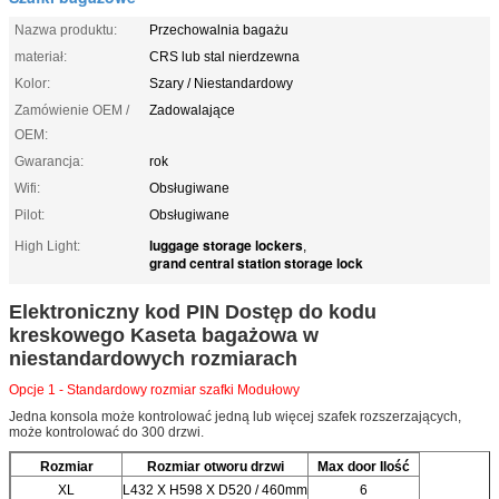
Nazwa produktu:
Przechowalnia bagażu
materiał:
CRS lub stal nierdzewna
Kolor:
Szary / Niestandardowy
Zamówienie OEM /
Zadowalające
OEM:
Gwarancja:
rok
Wifi:
Obsługiwane
Pilot:
Obsługiwane
luggage storage lockers
High Light:
,
grand central station storage lock
Elektroniczny kod PIN Dostęp do kodu
kreskowego Kaseta bagażowa w
niestandardowych rozmiarach
Opcje 1 - Standardowy rozmiar szafki Modułowy
Jedna konsola może kontrolować jedną lub więcej szafek rozszerzających,
może kontrolować do 300 drzwi.
Rozmiar
Rozmiar otworu drzwi
Max door Ilość
XL
L432 X H598 X D520 / 460mm
6