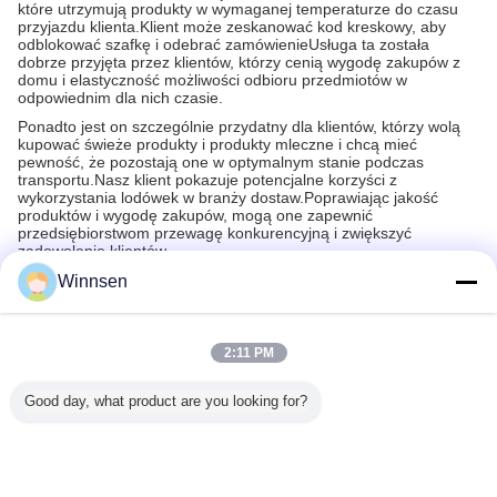
które utrzymują produkty w wymaganej temperaturze do czasu
przyjazdu klienta.Klient może zeskanować kod kreskowy, aby
odblokować szafkę i odebrać zamówienieUsługa ta została
dobrze przyjęta przez klientów, którzy cenią wygodę zakupów z
domu i elastyczność możliwości odbioru przedmiotów w
odpowiednim dla nich czasie.
Ponadto jest on szczególnie przydatny dla klientów, którzy wolą
kupować świeże produkty i produkty mleczne i chcą mieć
pewność, że pozostają one w optymalnym stanie podczas
transportu.Nasz klient pokazuje potencjalne korzyści z
wykorzystania lodówek w branży dostaw.Poprawiając jakość
produktów i wygodę zakupów, mogą one zapewnić
przedsiębiorstwom przewagę konkurencyjną i zwiększyć
zadowolenie klientów.
Winnsen
Zalecane produkty
2:11 PM
Good day, what product are you looking for?
Automat do
Automaty
Maszyna do
Intelig
sprzedaży
vendingowe z
sprzedaży
szafka pr
świeżych kwiatów
kwiatami Winnsen
kwiatów z
Winnse
Winnsen z
Instant
lodówką Winnsen
zewnąt