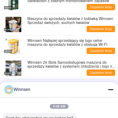
Satisfaction z zdalnym monitorowaniem zapasów
Zapytanie teraz
Maszyna do sprzedaży kwiatów z lodówką Winnsen
Sprzedaż świeżych, suchych kwiatów
Zapytanie teraz
Winnsen Najlepiej sprzedający się logo celne
maszyna do sprzedaży kwiatów z obsługą Wi-Fi
Zapytanie teraz
Winnsen 24 Slots Samoobsługowa maszyna do
sprzedaży kwiatów z systemem chłodzenia i logo na
zamówienie
Zapytanie teraz
Inteligentna 10 drzwiowa szafka do sprzedaży
kwiatów z 19 cali LCD i systemem chłodzenia do
Winnsen
użytku na zewnątrz
Zapytanie teraz
10-drzwiowa komercyjna szafka sprzedająca kwiaty
4:46 AM
Winnsen z chłodzeniem i integracją API
Zapytanie teraz
Good day, what product are you looking for?