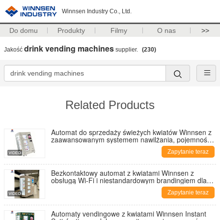
Winnsen Industry Co., Ltd.
Do domu
Produkty
Filmy
O nas
>>
drink vending machines
Jakość
supplier.
(230)
Related Products
Automat do sprzedaży świeżych kwiatów Winnsen z
zaawansowanym systemem nawilżania, pojemnością
24 bukietów i ekranem dotykowym LCD 19 cali
Zapytanie teraz
Bezkontaktowy automat z kwiatami Winnsen z
obsługą Wi-Fi i niestandardowym brandingiem dla
łatwej samoobsługi
Zapytanie teraz
Automaty vendingowe z kwiatami Winnsen Instant