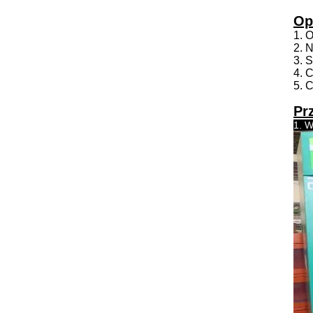
Op
1. 
2. 
3. 
4. 
5. 
Pr
1. W