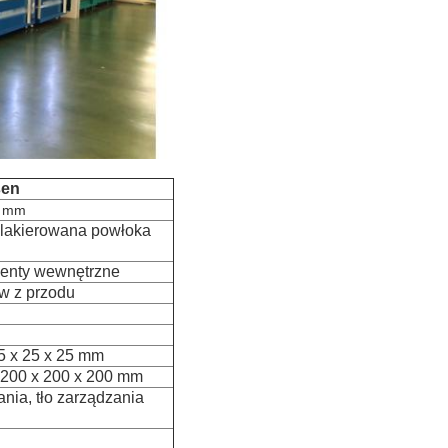
sen
7 mm
, lakierowana powłoka
menty wewnętrzne
ów z przodu
5 x 25 x 25 mm
 200 x 200 x 200 mm
nia, tło zarządzania