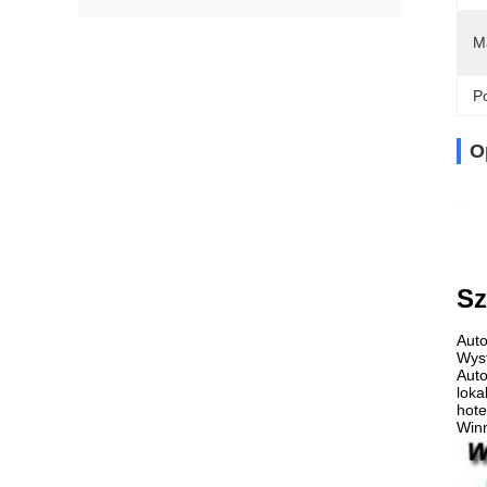
Ma
Po
O
Sz
Auto
Wyst
Auto
loka
hote
Winn