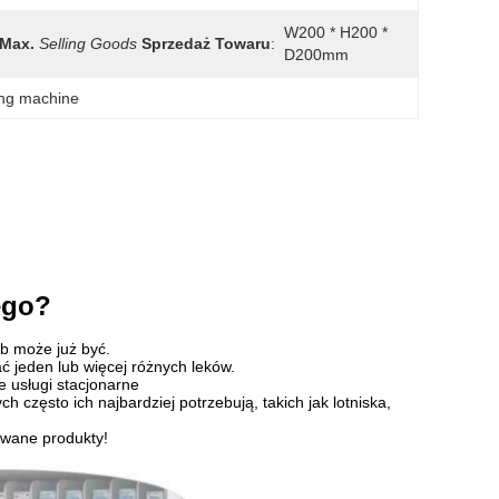
W200 * H200 * 
Max.
Selling Goods
Sprzedaż Towaru
:
D200mm
ing machine
ego?
b może już być.
ć jeden lub więcej różnych leków.
 usługi stacjonarne
h często ich najbardziej potrzebują, takich jak lotniska,
owane produkty!