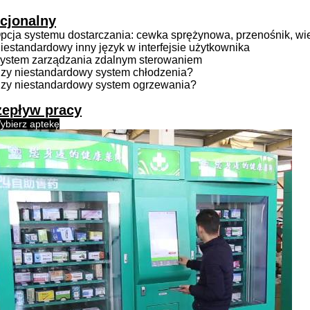
cjonalny
Opcja systemu dostarczania: cewka sprężynowa, przenośnik, wi
Niestandardowy inny język w interfejsie użytkownika
System zarządzania zdalnym sterowaniem
Czy niestandardowy system chłodzenia?
Czy niestandardowy system ogrzewania?
zepływ pracy
ybierz aptekę