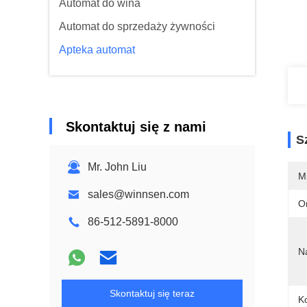
Automat do wina
Automat do sprzedaży żywności
Apteka automat
Skontaktuj się z nami
S
Mr. John Liu
M
sales@winnsen.com
O
86-512-5891-8000
N
Skontaktuj się teraz
Ko