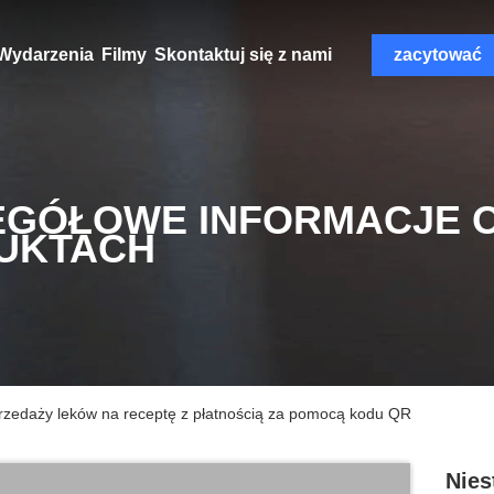
Wydarzenia
Filmy
Skontaktuj się z nami
zacytować
EGÓŁOWE INFORMACJE 
UKTACH
rzedaży leków na receptę z płatnością za pomocą kodu QR
Nies