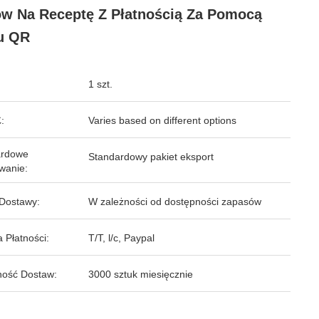
w Na Receptę Z Płatnością Za Pomocą
u QR
1 szt.
:
Varies based on different options
ardowe
Standardowy pakiet eksport
wanie:
Dostawy:
W zależności od dostępności zapasów
 Płatności:
T/T, l/c, Paypal
ość Dostaw:
3000 sztuk miesięcznie