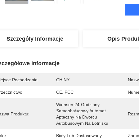
Szczegóły Informacje
Opis Produ
zczegółowe Informacje
iejsce Pochodzenia
CHINY
Nazw
rzecznictwo
CE, FCC
Nume
Winnsen 24-Godzinny 
Samoobsługowy Automat 
azwa Produktu:
Rozm
Apteczny Na Dworcu 
Autobusowym Na Lotnisku
lor:
Biały Lub Dostosowany
Zamó