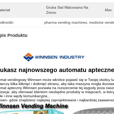
Gruba Stal Walcowana Na 
teriał:
Max.
Zimno
dkreślić:
pharma vending machines
, 
medicine vend
pis Produktu
ukasz najnowszego automatu apteczn
mat vendingowy Winnsen może wkrótce pojawić się w Twojej okolicy lu
arczy kilka kliknięć i dotknięć ekranu, aby taka maszyna mogła dozowa
mat apteczny Winnsen pozwala na rozszerzenie tej wygody poza nasze
lizacje, aby oferować klientom niezbędne produkty w miejscach, w któryc
le i inne węzły komunikacyjne...
sen- gdzie znajdziesz najlepiej zaprojektowane i najbardziej zaawans