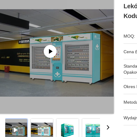
Lekó
Kod
MOQ:
Cena £
Stand
Opako
Okres 
Metoda
Wydajn