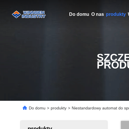
Do domu
O nas
produkty
SZCZ
PROD
Do domu
>
produkty
>
Niestandardowy automat do sp
produkty