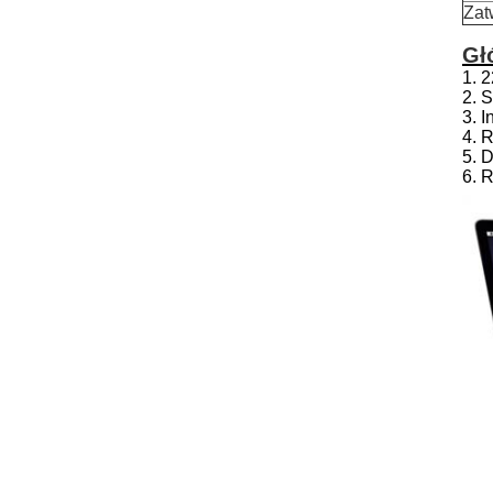
Zat
Gł
1. 
2. 
3. 
4. 
5. 
6. 