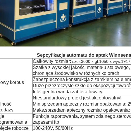
Sepcyfikacja automatu do aptek Winnsen
Całkowity rozmiar:
szer.3000 x gł.1050 x wys.191
Szafka z wysokiej jakości materiału stalowego
chroniąca środowisko w różnych kolorach
Zabezpieczona konstrukcja z zamkiem na ele
lowy korpus
Duże przezroczyste szkło do ekspozycji towar
Inteligentna winda zabiera towary
Niestandardowy projekt jest akceptowalny!
lność
Min.sprzedam apteczny rozmiar opakowania: 2
zedaży
Maks.sprzedam apteczny rozmiar opakowania:
je
Funkcja raportowania, system zdalnego sterowa
ogramowania
zapasami itp
ięcie robocze
100-240V, 50/60Hz