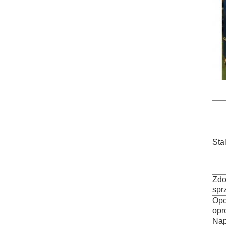
Sta
Zdo
spr
Opc
opr
Nap